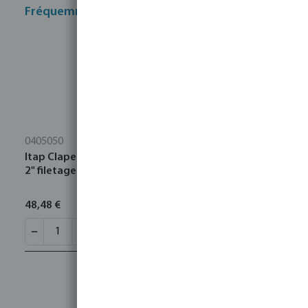
Fréquemment achetés ensemble
0405050
Itap Clapet anti-retour équilibré par ressort laiton
2" filetage femelle 10bar DN50 type York 103
48,48 €