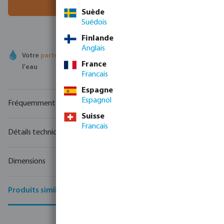
Ajouter au panier
Suède
Suédois
Finlande
Anglais
Votre
partenaire commercial
en matière de technologie de
France
l'eau
Francais
Espagne
Espagnol
Fréquemment achetés ensemble
Suisse
Francais
Détails techniques
Dimensions
Produits similaires