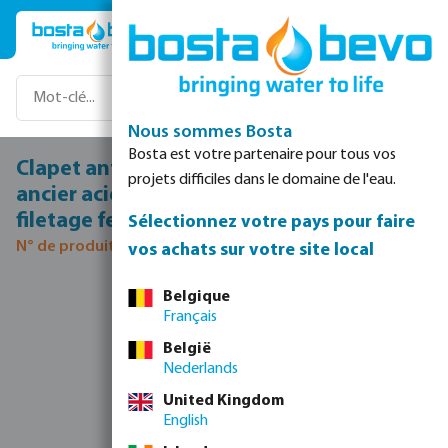
Passer au contenu principal
Nous sommes Bosta
Bosta est votre partenaire pour tous vos
Clapet anti-retour equilibre par rescort
projets difficiles dans le domaine de l'eau.
ancier acier inoxydable 304 (1.4301) 1/4"
filetage femelle 16bar DN08 type M1
Sélectionnez votre pays pour faire
N° de produit 7003702
vos achats sur votre site local
Ignorer la galerie d'images
Belgique
Français
België
Nederlands
United Kingdom
English