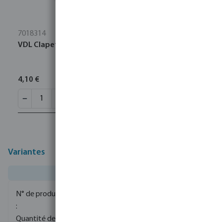
7018314
VDL Clapet anti-retour PVC-U 13 mm embout gris
4,10 €
Variantes
0405105
130