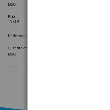
1
13,61 €
(285)
0405106
120
1
13,67 €
(1356)
Voir plus