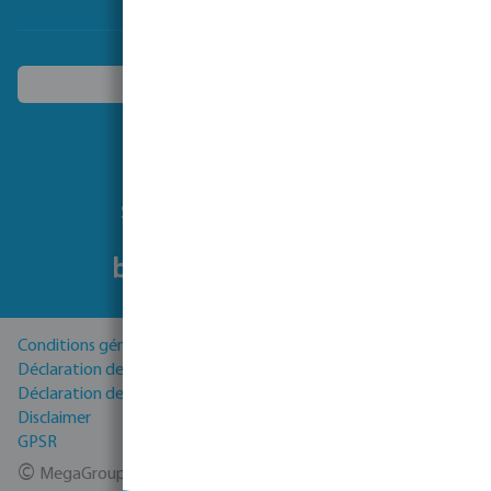
Choisissez un autre pays
Suivez-nous
Conditions générales
Déclaration de Confidentialité
Déclaration de cookies
Disclaimer
GPSR
©
MegaGroup Trade 2026