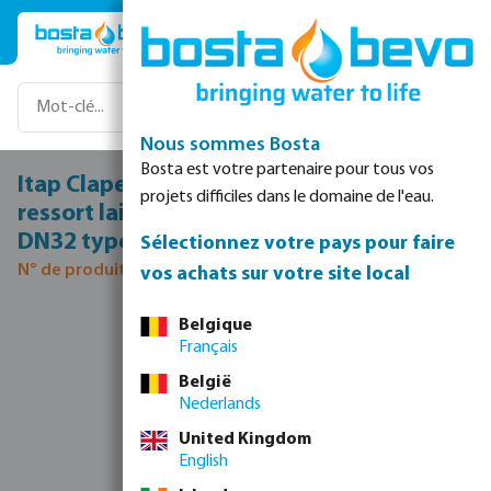
Passer au contenu principal
Nous sommes Bosta
Bosta est votre partenaire pour tous vos
Itap Clapet anti-retour équilibré par
projets difficiles dans le domaine de l'eau.
ressort laiton 1 1/4" filetage femelle 18bar
DN32 type Europa 100
Sélectionnez votre pays pour faire
N° de produit 0405109
vos achats sur votre site local
Ignorer la galerie d'images
Belgique
Français
België
Nederlands
United Kingdom
English