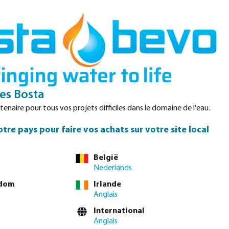
Login
Panier
Datasheets
Waterpoints
Service
Contact
s Bosta
enaire pour tous vos projets difficiles dans le domaine de l'eau.
tre pays pour faire vos achats sur votre site local
vous connecter
ou
contacter le service commercial
pour obtenir des prix
België
incluse
Nederlands
 € / 10 pcs
gdom
Irlande
/ pcs
Anglais
International
e livraison minimum : 1-2 jour(s) ouvrable(s)
Anglais