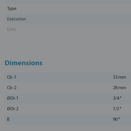
Type
Exécution
EAN
Numéro d'article
Fabricant
Dimensions
Cb-1
33 mm
Cb-2
28 mm
ØDi-1
3/4 "
ØDi-2
1/2 "
ß
90 °