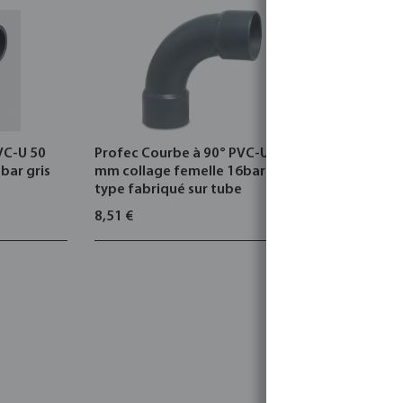
VC-U 50
Profec Courbe à 90° PVC-U 50
Profec Co
bar gris
mm collage femelle 16bar gris
mm x 1" co
e
type fabriqué sur tube
filetage f
8,51 €
4,98 €