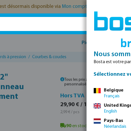
t) est désormais disponible via
Mon compte
.
Pièces de rechange
Nous somme
rds à pression
/
Courbes & coudes
Bosta est votre part
Sélectionnez vo
/2"
Tous les prix affichés sont TTC. Veuillez
personnalisés.
'anneau
Belgique
ement
TVA 
Hors TVA
Français
36,18
29,90 € / 10 pcs
United Kin
3,62 € 
English
2,99 € / pcs
Pays-Bas
90
en stock à Veghel, NL
- délai d
Néerlandais