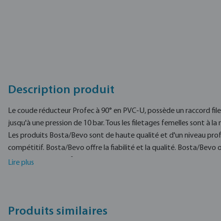
Description produit
Le coude réducteur Profec à 90° en PVC-U, possède un raccord fil
jusqu'à une pression de 10 bar. Tous les filetages femelles sont à l
Les produits Bosta/Bevo sont de haute qualité et d'un niveau prof
compétitif. Bosta/Bevo offre la fiabilité et la qualité. Bosta/Bevo o
une marque de confiance dans des produits agricoles de pompage,
Lire plus
d'alimentation animale et dans l'industrie et les piscines.
Produits similaires