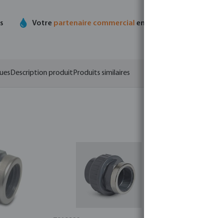
ts
Votre
partenaire commercial
en matière de technolo
ques
Description produit
Produits similaires