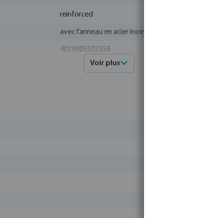
reinforced
avec l'anneau en acier inoxydable
4019305503358
Voir plus
0100350
Profec