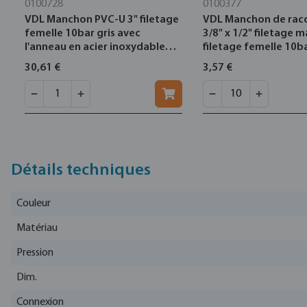
0100728
0100377
VDL Manchon PVC-U 3" filetage
VDL Manchon de rac
femelle 10bar gris avec
3/8" x 1/2" filetage m
l'anneau en acier inoxydable
filetage femelle 10ba
type renforcement
l'anneau en acier in
30,61 €
3,57 €
type renforcement
Détails techniques
Couleur
Matériau
Pression
Dim.
Connexion