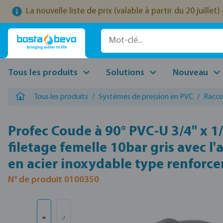
La nouvelle liste de prix (valable à partir du 20 juille
ser au contenu principal
Passer à la recherche
Passer à la navigation principale
Tous les produits
Solutions
Nouveau
Tous les produits
/
Systèmes de pression en PVC
/
Racco
Profec Coude à 90° PVC-U 3/4" x 1
filetage femelle 10bar gris avec l
en acier inoxydable type renforc
N° de produit 0100350
Ignorer la galerie d'images