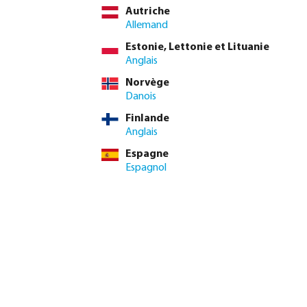
Autriche
uantité souhaitée ou utilisez les boutons pour augmenter ou di
90 pcs
Allemand
Ajouter au panier
10 pcs
Estonie, Lettonie et Lituanie
Anglais
Norvège
Danois
Finlande
Anglais
Espagne
Espagnol