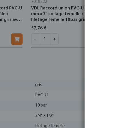
7018222
0309040
cord PVC-U
VDL Raccord union PVC-U 90
Tube pres
âle x
mm x 3" collage femelle x
1,9 mm coll
r gris avec
filetage femelle 10bar gris type
10bar ISO-
oxydable
renforcement
57,76 €
7,13 €
gris
PVC-U
10 bar
3/4" x 1/2"
filetage femelle