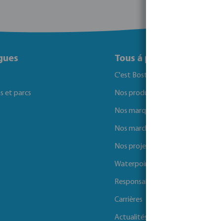
gues
Tous á propos de Bosta
C'est Bosta
ns et parcs
Nos produits
Nos marques
Nos marchés
Nos projets
Waterpoints
Responsabilité sociale des entrep
Carrières
Actualités