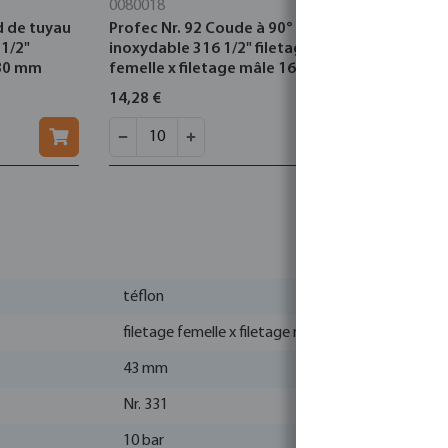
0080018
0080175
d de tuyau
Profec Nr. 92 Coude à 90° acier
Profec Nr.
 1/2"
inoxydable 316 1/2" filetage
inoxydable
 80 mm
femelle x filetage mâle 16bar
16bar
14,28 €
18,01 €
téflon
filetage femelle x filetage mâle
43 mm
Nr. 331
10 bar