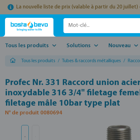
La nouvelle liste de prix (valable à partir du 20 juille
ser au contenu principal
Passer à la recherche
Passer à la navigation principale
Tous les produits
Solutions
Nouveau
Tous les produits
/
Tubes & raccords métalliques
/
Racco
Profec Nr. 331 Raccord union acie
inoxydable 316 3/4" filetage femel
filetage mâle 10bar type plat
N° de produit 0080694
Ignorer la galerie d'images