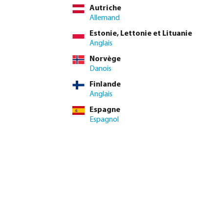
Autriche
ncluse
Allemand
€ / 1 pcs
Estonie, Lettonie et Lituanie
 pcs
Anglais
Norvège
e livraison minimum : 1-2 jour(s) ouvrable(s)
Danois
Finlande
uantité souhaitée ou utilisez les boutons pour augmenter ou di
100 pcs
Anglais
Ajouter au panier
1 pcs
Espagne
Espagnol