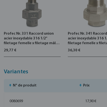
Profec Nr. 331 Raccord union
Profec Nr. 341 Raccor
acier inoxydable 316 1/2"
acier inoxydable 316 1
filetage femelle x filetage mâle
filetage femelle x file
10bar type plat
16bar type conique
29,77 €
36,30 €
Variantes
N° de produit
Prix
0080699
17,90 €