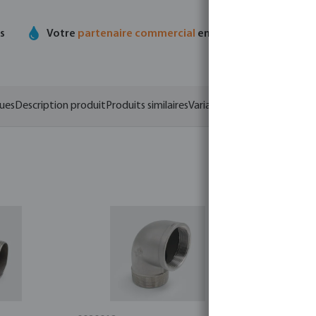
ts
Votre
partenaire commercial
en matière de technolo
ques
Description produit
Produits similaires
Variantes