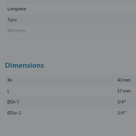
Longueur
Type
Matériau
EAN
Numéro d'article
Fabricant
Dimensions
Kn
43 mm
L
57 mm
ØDi-1
3/4 "
ØDo-2
3/4 "