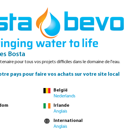
Login
Panier
Datasheets
Waterpoints
Service
Contact
s Bosta
enaire pour tous vos projets difficiles dans le domaine de l'eau.
tre pays pour faire vos achats sur votre site local
us ou commandez directement via le
tableau complet des
België
Nederlands
gdom
Irlande
4"
1 1/2"
2"
nible pour le moment.)
Anglais
International
vous connecter
ou
contacter le service commercial
pour obtenir des prix
Anglais