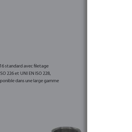
316 standard avec filetage
ISO 226 et UNI EN ISO 228,
disponible dans une large gamme