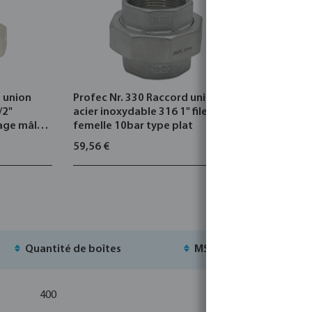
d union
Profec Nr. 330 Raccord union
Profec Nr.
/2"
acier inoxydable 316 1" filetage
acier inox
tage mâle
femelle 10bar type plat
filetage f
conique
59,56 €
33,64 €
Quantité de boîtes
MSQ
S
400
1