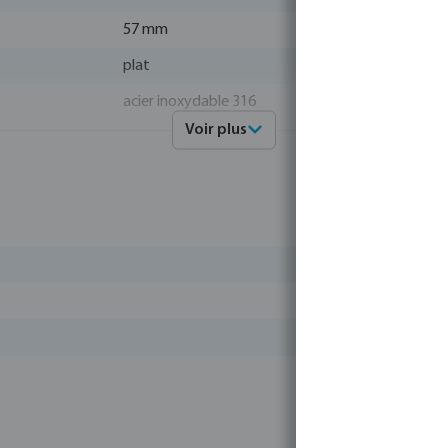
57 mm
plat
acier inoxydable 316
Voir plus
4019305249645
0080694
Profec