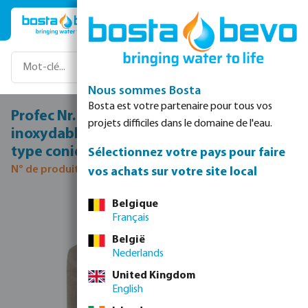
Passer au contenu principal
Nous sommes Bosta
Bosta est votre partenaire pour tous vos
Profec Nr. 340 Raccord union acier
projets difficiles dans le domaine de l'eau.
inoxydable 316 1/2" filetage femelle 16bar
type conique
Sélectionnez votre pays pour faire
N° de produit 0080193
vos achats sur votre site local
Ignorer la galerie d'images
Belgique
Français
België
Nederlands
United Kingdom
English