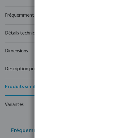
Manuels & dessins
Fréquemment achetés ensemble
Détails techniques
Dimensions
Description produit
Produits similaires
Variantes
Fréquemment achetés ensemble