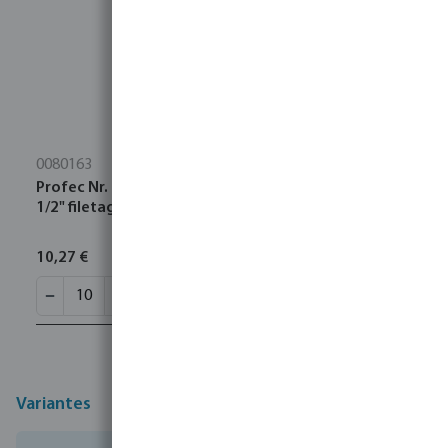
0080163
Profec Nr. 280 Raccord fileté acier inoxydable 316
1/2" filetage mâle 16bar
10,27 €
Variantes