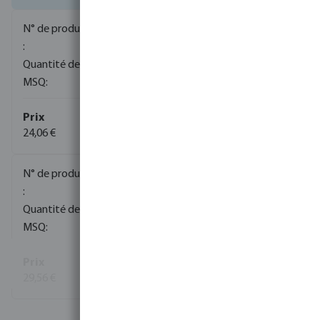
0080191
280
10
24,06 €
(245)
0080192
210
10
29,56 €
(227)
Voir plus