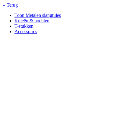
Terug
Toon Metalen slangtules
Knieën & bochten
T-stukken
Accessoires