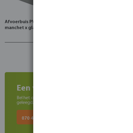
Afvoerbuis PVC-U KOMO
manchet x glad grijs
Een volle bigbag?
Bel het onderstaande nummer en het wordt voor u
geleegd.
070 444 0650