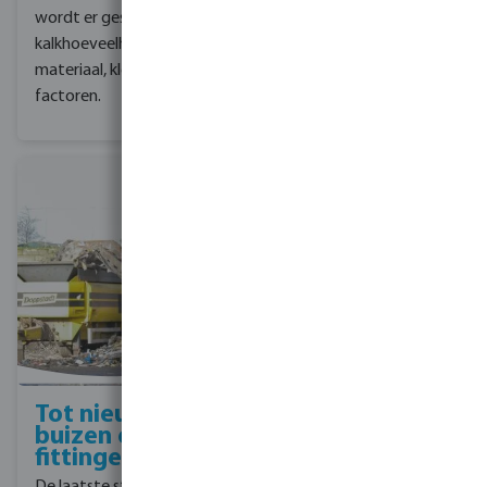
Dit wordt opgelagen in
wordt er gesorteerd op
bij elkaar geperste
kalkhoeveelheid,
blokken.
materiaal, kleur en andere
factoren.
Tot nieuwe
buizen en
fittingen