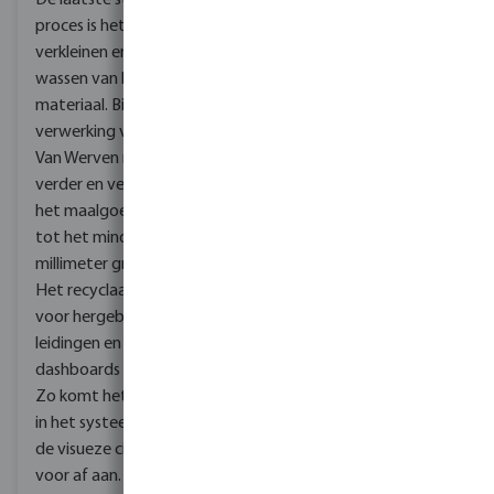
De laatste stap in het
proces is het verder
verkleinen en nogmaals
wassen van het
materiaal. Bij de
verwerking van PVC gaat
Van Werven nog een stap
verder en verkleinen ze
het maalgoed nog verder
tot het minder dan een
millimeter groot is.
Het recyclaat is geschikt
voor hergebruik in
leidingen en bijvoorbeeld
dashboards van auto's.
Zo komt het weer terug
in het systeem en begint
de visueze cirkel weer van
voor af aan.