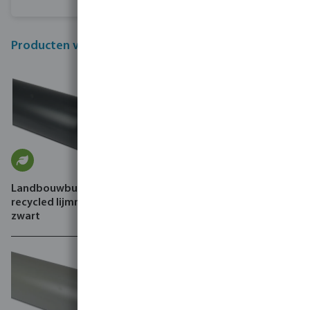
Producten van recycled materiaal
Landbouwbuis PVC
Afvoerbuis PVC-U glad grijs
recycled lijmmof x glad
zwart