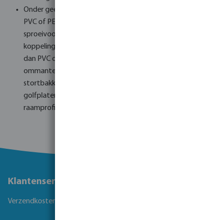
Onder geen beding: Polyester producten (ook indien met
PVC of PE verbonden), folie, (tuin)slangen, buizen met
sproeivoorzieningen, zand, modder, ontlasting, electrolas
koppelingen, kabelgoten en dakgoten van ander materiaal
dan PVC of PP, ijzer, kunststof drainage buizen met
ommanteling, tuinstoelen, producten van ABS,
stortbakken, speciekuipen, emmers, kabels hasperls,
golfplaten, jerrycans, vuilniszakken, zaagsel, koffiebekers,
raamprofielen, e.d.
Klantenservice
Verzendkosten