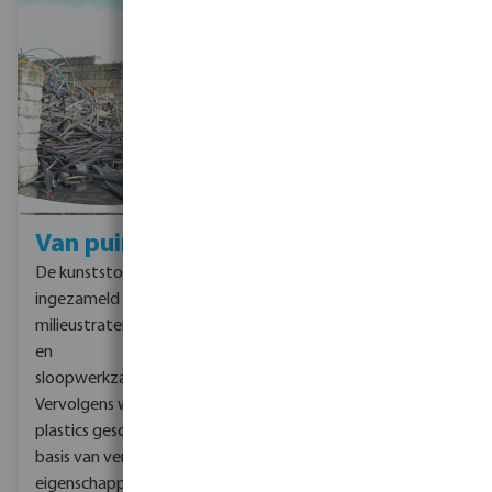
Van puin
Naar
herbruikbaar
De kunststoffen worden
recyclaat
ingezameld bij
Na het sorteren en
milieustraten en bouw-
verkleinen, sorteert Van
en
Werven het kunsttof in
sloopwerkzaamheden.
fracties middels onder
Vervolgens
worden de
andere drijf-
plastics gescheiden op
zinktechnieken en
basis van verschillende
infrarood.
eigenschappen. Zo