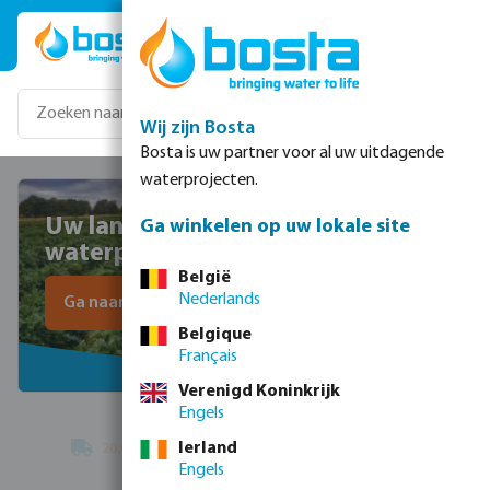
Ga naar de hoofdinhoud
Wij zijn Bosta
Bosta is uw partner voor al uw uitdagende
waterprojecten.
Uw langetermijnpartner in
Ga winkelen op uw lokale site
waterprojecten
België
Nederlands
Ga naar het aanvraagformulier
Belgique
Français
Verenigd Koninkrijk
Engels
Ierland
20.000 klanten
geholpen door 250 werknemers
Engels