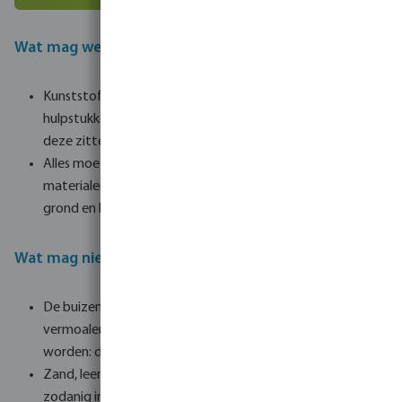
Wat mag wel in de BigBag?
Kunststof buizen, hulpstukken en dakgoten en
hulpstukken van PVC, PE en PP alsmede de doppen die op
deze zitten.
Alles moet enigzins schoon worden aangeleverd, bijv.
materialen schoonspuiten. Buizen met grote stukken
grond en kluiten er aan worden niet geaccepteerd
Wat mag niet in de BigBag?
De buizen en hulpstukken mogen NIET stukgeslagen of
vermoalen worden of in de container aangestampt
worden: dit geldt als vervuiling en zal afgekeurd worden.
Zand, leem en modder gelden als vervuiling en worden als
zodanig in rekening gebracht.