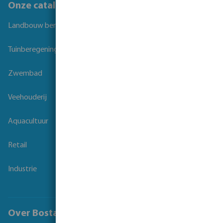
Onze catalogi
Landbouw beregening
Tuinberegening
Zwembad
Veehouderij
Aquacultuur
Retail
Industrie
Over Bosta