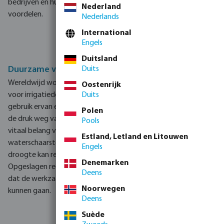
bedrijven en huiseigenaren, waaronder duurzame en financiële
Nederland
voordelen.
Nederlands
International
Engels
Duitsland
Duurzame voordelen
Duits
Wereldwijd wordt ongeveer 70% van het zoetwater gebruikt
Oostenrijk
voor irrigatiedoeleinden. Door water te besparen en het
Duits
gebruik ervan effectief te beheren, neemt regenwateropvang
Polen
de druk weg van traditionele waterbronnen. Dit is vooral van
Pools
vitaal belang vanwege de toenemende bezorgdheid over
Estland, Letland en Litouwen
waterschaarste. In regio's met grillige weerpatronen en
Engels
droogte kan regenwateropvang een optimale oplossing zijn.
Denemarken
Opgeslagen regenwater werkt als een buffer en zorgt ervoor
Deens
dat de werkzaamheden zelfs tijdens droge periodes door
Noorwegen
kunnen gaan.
Deens
Suède