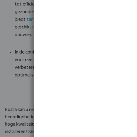
tot efficiëntere irrigatie, minder bodemerosie en
gezondere oogsten. Bosta
biedt
tanks
,
filtratie
,
pompsystemen
en meer om een
geschikt regenwateropvangsysteem voor de landbouw te
bouwen.
In de context van veeteelt, zorgt regenwateropvang
voor een consistente toevoer van schoon water, het
verbeteren van het welzijn van dieren en het
optimaliseren van het gebruik van hulpbronnen.
Bosta kan u ondersteunen met het complete ontwerp en de
benodigdheden voor een regenwateropvangsysteem van
hoge kwaliteit. Wilt u een regenwateropvangsysteem laten
installeren? Klik
hier
om meer te lezen en
contact op te nemen