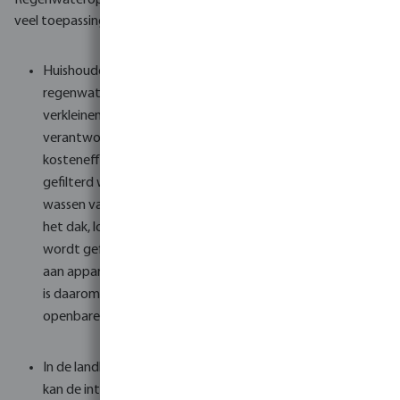
Regenwateropvang is een kosteneffectieve oplossing voor
veel toepassingen:
Huishoudens en bedrijven kunnen met
regenwateropvangsystemen hun watervoetafdruk
verkleinen en zo bijdragen aan een duurzamere en meer
verantwoordelijke gemeenschap. Het is een
kosteneffectieve bron van niet-drinkbaar maar wel
gefilterd water voor tuinirrigatie, toiletspoeling en het
wassen van de was. Regenwater wordt opgevangen op
het dak, loopt door de pijp naar een opslagtank waar het
wordt gefilterd. Daarna wordt het water opgepompt en
aan apparaten geleverd. Een regenwateropvangsysteem
is daarom zeer geschikt voor kantoorgebouwen,
openbare gebouwen, appartementen en meer.
In de landbouw, waar water van onschatbare waarde is,
kan de integratie van regenwateropvangsystemen leiden