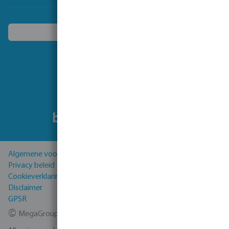
Kies een ander land
Volg ons
Algemene voorwaarden
Privacy beleid
Cookieverklaring
Disclaimer
GPSR
©
MegaGroup Trade 2026