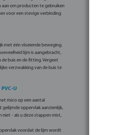
en aan om producten te gebruiken
gen voor een stevige verbinding
lijk met één vloeiende beweging.
hoeveelheid lijm is aangebracht,
 de buis en de fitting. Vergeet
lijke verzwakking van de buis te
n PVC-U
et risico op een aantal
 gelijmde oppervlak aanzienlijk,
 niet - als u deze stappen mist,
oppervlak voordat de lijm wordt