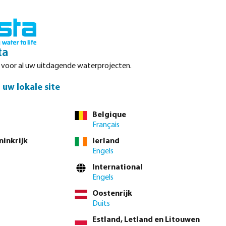
Inloggen
Winkelwagen
ta
r voor al uw uitdagende waterprojecten.
Datasheets
Waterpoints
Service
Contact
uw lokale site
Belgique
Français
ninkrijk
Ierland
Engels
International
Engels
Oostenrijk
Duits
Estland, Letland en Litouwen