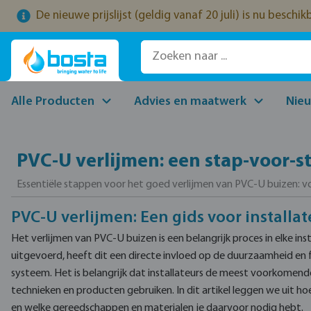
De nieuwe prijslijst (geldig vanaf 20 juli) is nu beschi
naar de hoofdinhoud
Ga naar de zoekopdracht
Ga naar de hoofdnavigatie
Alle Producten
Advies en maatwerk
Nie
PVC-U verlijmen: een stap-voor-s
Essentiële stappen voor het goed verlijmen van PVC-U buizen: vo
PVC-U verlijmen: Een gids voor installat
Het verlijmen van PVC-U buizen is een belangrijk proces in elke ins
uitgevoerd, heeft dit een directe invloed op de duurzaamheid en f
systeem. Het is belangrijk dat installateurs de meest voorkomen
technieken en producten gebruiken. In dit artikel leggen we uit hoe
en welke gereedschappen en materialen je daarvoor nodig hebt.