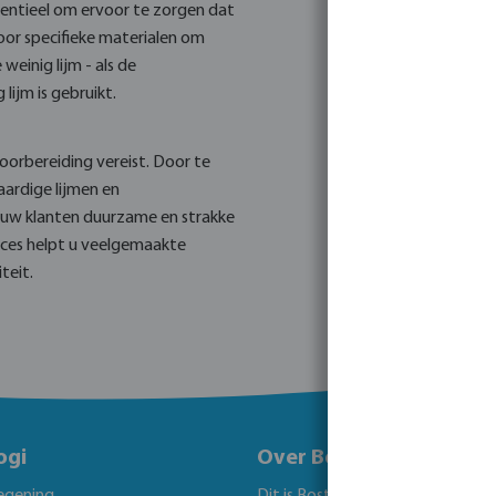
sentieel om ervoor te zorgen dat
 voor specifieke materialen om
weinig lijm - als de
 lijm is gebruikt.
oorbereiding vereist. Door te
ardige lijmen en
n uw klanten duurzame en strakke
roces helpt u veelgemaakte
teit.
ogi
Over Bosta