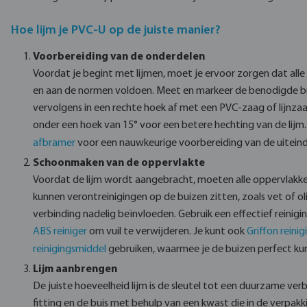
Hoe lijm je PVC-U op de juiste manier?
Voorbereiding van de onderdelen
Voordat je begint met lijmen, moet je ervoor zorgen dat all
en aan de normen voldoen. Meet en markeer de benodigde b
vervolgens in een rechte hoek af met een PVC-zaag of lijnzaa
onder een hoek van 15° voor een betere hechting van de lijm
afbramer
voor een nauwkeurige voorbereiding van de uitein
Schoonmaken van de oppervlakte
Voordat de lijm wordt aangebracht, moeten alle oppervlakke
kunnen verontreinigingen op de buizen zitten, zoals vet of oli
verbinding nadelig beïnvloeden. Gebruik een effectief reinigi
ABS reiniger
om vuil te verwijderen. Je kunt ook
Griffon reini
reinigingsmiddel
gebruiken, waarmee je de buizen perfect kun
Lijm aanbrengen
De juiste hoeveelheid lijm is de sleutel tot een duurzame verb
fitting en de buis met behulp van een kwast die in de verpak