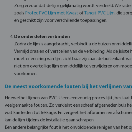
Zorg ervoor dat de lijm gelijkmatig wordt verdeeld. We rad
zoals
Profec PVC Lijm met Kwast
of
Tangit PVC Lijm
, die zor
en geschikt zijn voor verschillende toepassingen.
De onderdelen verbinden
Zodra de lijm is aangebracht, verbindt u de buizen onmiddel
Vermijd draaien of verstellen van de verbinding. Als de juiste 
moet er een ring van lijm zichtbaar zijn aan de buitenkant van
niet om overtollige lijm onmiddellijk te verwijderen om moge
voorkomen.
De meest voorkomende fouten bij het verlijmen va
Hoewel het lijmen van PVC-U een eenvoudig proces lijkt, bestaat h
veelgemaakte fouten. Zo verkleint een scheef afgesneden buis het
wat kan leiden tot lekkage. En vergeet het afbramen en afschuinen
kan de lijm tijdens de installatie gaan schrapen.
Een andere belangrijke fout is het onvoldoende reinigen van het 