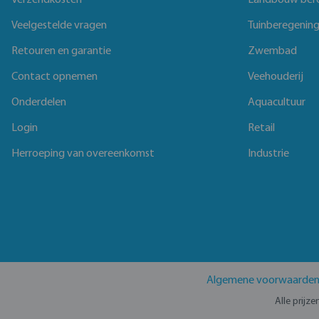
Verzendkosten
Landbouw ber
Veelgestelde vragen
Tuinberegenin
Retouren en garantie
Zwembad
Contact opnemen
Veehouderij
Onderdelen
Aquacultuur
Login
Retail
Herroeping van overeenkomst
Industrie
Algemene voorwaarde
Alle prijz