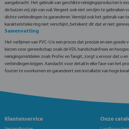
aangebracht. Het gebruik van geschikte reinigingsproducten is es
de buizen vrij zijn van vuil. Vergeet ook niet om lijm te gebruiken
dichte verbindingen te garanderen. Vermijd ook het gebruik van te 
karakteristieke ring niet verschijnt, betekent dit dat er niet genoeg
Samenvatting
Het verlijmen van PVC-U is een proces dat precisie en een goede v
kiezen voor gereedschap zoals de VDL handschuinfrees en hoogwa
reinigingsmiddelen zoals Profec en Tangit, zorgt u ervoor dat u e
verbindingen krijgen. Aandacht voor detail in elke fase van het p
fouten te voorkomen en garandeert een installatie van hoge kwali
Klantenservice
Onze catal