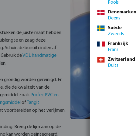
Pools
Denemarke
Deens
Suède
e stukken de juiste maat hebben
Zweeds
uislengte en zaag deze
Frankrijk
g. Schuin de buisuiteinden af
Frans
. Gebruik de
VDL handmatige
Zwitserland
den.
Duits
n grondig worden gereinigd. Er
e, die de kwaliteit van de
ngsmiddel zoals
Profec PVC en
gingsmiddel
of
Tangit
t voorbereiden op het verlijmen.
inding. Breng de lijm aan op de
king kan worden geïntegreerd.