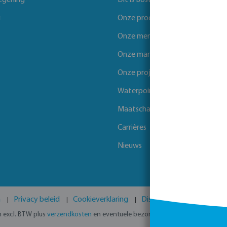
egening
Dit is Bosta
g
Onze producten
Onze merken
Onze markten
Onze projecten
Waterpoints
Maatschappelijk verantwoord 
Carrières
Nieuws
n
Privacy beleid
Cookieverklaring
Disclaimer
GPSR
en excl. BTW plus
verzendkosten
en eventuele bezorgkosten, indien niet ande