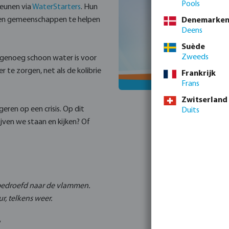
Pools
teunen via
WaterStarters
. Hun
n en gemeenschappen te helpen
Denemarke
Deens
Suède
Zweeds
 genoeg schoon water is voor
 te zorgen, net als de kolibrie
Frankrijk
Frans
Zwitserland
eren op een crisis. Op dit
Duits
jven we staan en kijken? Of
bedroefd naar de vlammen.
, telkens weer.