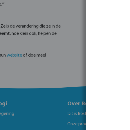
n!"
Ze is de verandering die ze in de
rneemt, hoe klein ook, helpen de
 hun
website
of doe mee!
ogi
Over Bosta
egening
Dit is Bosta
g
Onze producten