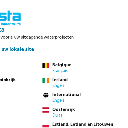
Inloggen
Winkelwagen
ta
r voor al uw uitdagende waterprojecten.
Datasheets
Waterpoints
Service
Contact
uw lokale site
Belgique
Français
ninkrijk
Ierland
Engels
International
Engels
Oostenrijk
Duits
Estland, Letland en Litouwen