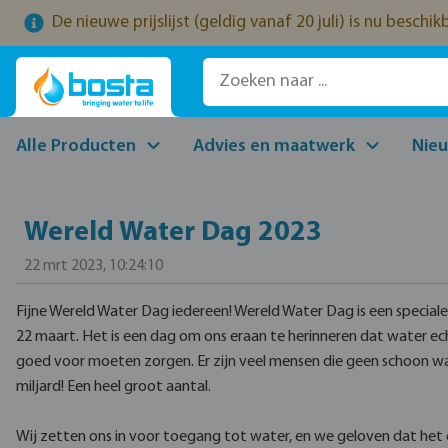
De nieuwe prijslijst (geldig vanaf 20 juli) is nu beschi
naar de hoofdinhoud
Ga naar de zoekopdracht
Ga naar de hoofdnavigatie
Alle Producten
Advies en maatwerk
Nie
Wereld Water Dag 2023
22 mrt 2023, 10:24:10
Fijne Wereld Water Dag iedereen! Wereld Water Dag is een speciale 
22 maart. Het is een dag om ons eraan te herinneren dat water echt
goed voor moeten zorgen. Er zijn veel mensen die geen schoon w
miljard! Een heel groot aantal.
Wij zetten ons in voor toegang tot water, en we geloven dat he