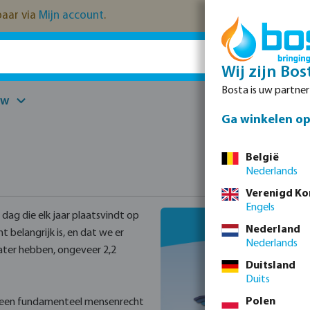
kbaar via
Mijn account
.
Wij zijn Bos
Bosta is uw partne
uw
Onderdelen
Ga winkelen op 
België
Nederlands
Verenigd Ko
Engels
dag die elk jaar plaatsvindt op
Nederland
 belangrijk is, en dat we er
Nederlands
ater hebben, ongeveer 2,2
Duitsland
Duits
Polen
t een fundamenteel mensenrecht