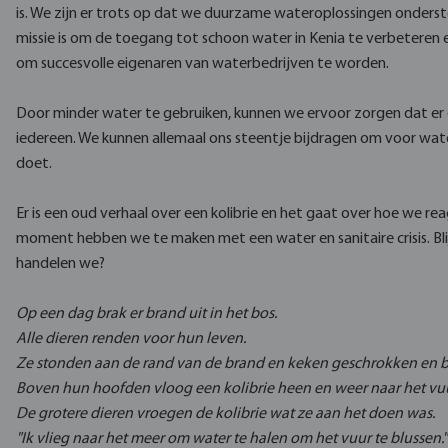
is. We zijn er trots op dat we duurzame wateroplossingen onders
missie is om de toegang tot schoon water in Kenia te verbetere
om succesvolle eigenaren van waterbedrijven te worden.
Door minder water te gebruiken, kunnen we ervoor zorgen dat er
iedereen. We kunnen allemaal ons steentje bijdragen om voor water
doet.
Er is een oud verhaal over een kolibrie en het gaat over hoe we reag
moment hebben we te maken met een water en sanitaire crisis. Bli
handelen we?
Op een dag brak er brand uit in het bos.
Alle dieren renden voor hun leven.
Ze stonden aan de rand van de brand en keken geschrokken en 
Boven hun hoofden vloog een kolibrie heen en weer naar het vuur
De grotere dieren vroegen de kolibrie wat ze aan het doen was.
"Ik vlieg naar het meer om water te halen om het vuur te blussen."