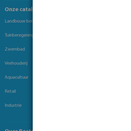
Onze catalogi
Landbouw beregening
Tuinberegening
Zwembad
Veehouderij
Aquacultuur
Retail
Industrie