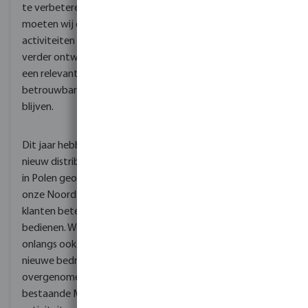
de verpakking van onze
te verbeteren. Daartoe
producten. Oplossingen
moeten wij onze
die water besparen,
activiteiten steeds
elektrische kosten
verder ontwikkelen om
verlagen en waar
een relevante en
mogelijk water en
betrouwbare partner te
materiaal recyclen.
blijven.
Samen met onze
Dit jaar hebben we een
medewerkers bouwen
nieuw distributiecentrum
we aan een duurzame
in Polen geopend om
toekomst voor
onze Noord-Europese
MegaGroup, haar
klanten beter te kunnen
medewerkers, klanten en
bedienen. We hebben
het milieu - wereldwijd.
onlangs ook een aantal
Wij zijn een trotse
nieuwe bedrijven
medeoprichter van
overgenomen die onze
WaterStarters, een NGO
bestaande MegaGroup-
die tot doel heeft schoon