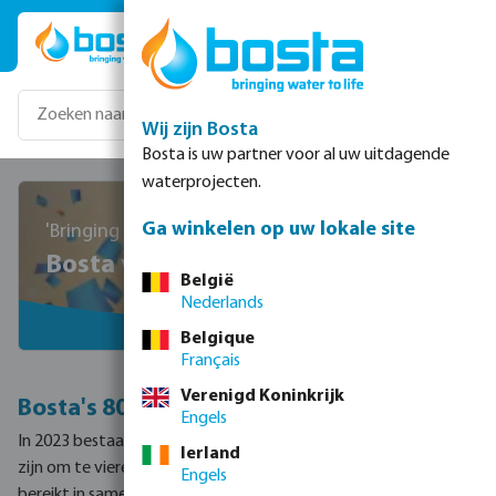
Ga naar de hoofdinhoud
Wij zijn Bosta
Bosta is uw partner voor al uw uitdagende
waterprojecten.
Ga winkelen op uw lokale site
'Bringing water to life' sinds 1943
Bosta viert het 80-jarig bestaan!
België
Nederlands
Belgique
Français
Verenigd Koninkrijk
Bosta's 80e verjaardag
Engels
In 2023 bestaat Bosta 80 jaar en we kunnen niet enthousiaster
Ierland
zijn om te vieren wat Megagroup door de jaren heen heeft
Engels
bereikt in samenwerking met onze klanten, leveranciers en