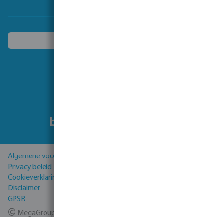
Kies een ander land
Volg ons
Algemene voorwaarden
Privacy beleid
Cookieverklaring
Disclaimer
GPSR
©
MegaGroup Trade 2026