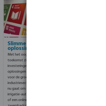
Slimme
oplossingen
Met het oog op de
toekomst zijn
investeringen in slimme
oplossingen essentieel
voor de groei van onze
industriesectoren. Of het
nu gaat om de nieuwste
irrigatie-automatisering
of een online
zwembadconfigurator,