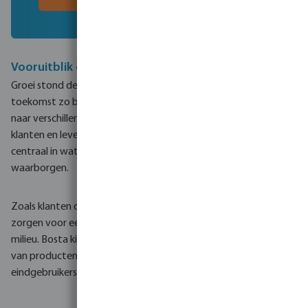
Vooruitblik op de toekomst
Groei stond de afgelopen 80 jaar centraal en dat zal ook in de
toekomst zo blijven. Groei in bedrijfsactiviteiten en uitbreiding
naar verschillende markten, maar vooral groei samen met onze
klanten en leveranciers. Meer dan ooit stellen wij de klant
centraal in wat wij doen om langdurige partnerschappen te
waarborgen.
Zoals klanten de kern van ons bedrijf zullen vormen, zo zal het
zorgen voor een duurzame toekomst in middelen voor het
milieu. Bosta kijkt naar duurzame innovaties om de levensduur
van producten te verlengen en de kosten voor onze klanten en
eindgebruikers te verlagen.