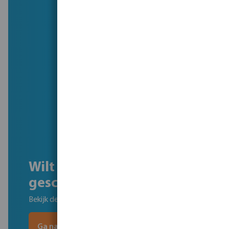
Wilt u onze hele
geschiedenis zien?
Bekijk de tijdlijn van ruim 80 jaar geschiedenis
Ga naar de tijdlijn