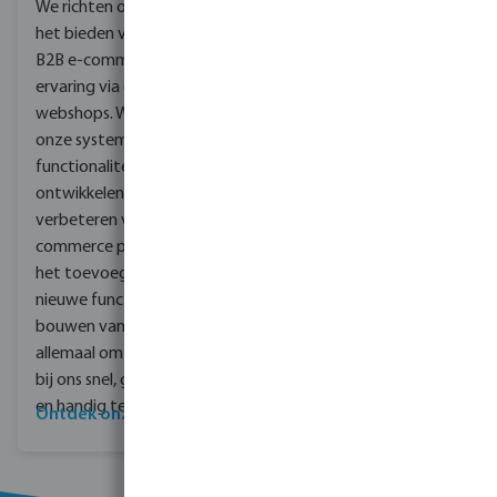
We richten ons ook op
het bieden van de beste
B2B e-commerce
ervaring via onze
webshops. We blijven
onze systemen en
functionaliteiten
ontwikkelen, van het
verbeteren van ons e-
commerce platform en
het toevoegen van
nieuwe functies tot het
bouwen van online tools,
allemaal om het winkelen
bij ons snel, gemakkelijk
en handig te maken.
Ontdek onze projecten