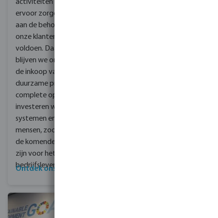
activiteiten aanvullen en
en veilig water te
ervoor zorgen dat we
brengen naar
aan de behoeften van
gemeenschappen in
onze klanten blijven
Kenia.
voldoen. Daarnaast
blijven we ons richten op
de inkoop van nieuwe en
duurzame producten en
complete oplossingen, en
investeren we in onze
systemen en onze
mensen, zodat we ook
de komende 80 jaar klaar
zijn voor het
bedrijfsleven!
Ontdek ons assortiment
Lees hier meer