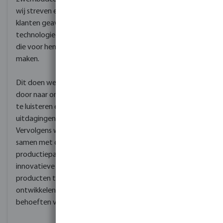
wij streven ernaar onze
klanten geavanceerde
technologieën te bieden
die voor hen het verschil
maken.
Dit doen we onder meer
door naar onze klanten
te luisteren en hun
uitdagingen te begrijpen.
Vervolgens werken we
samen met onze
productiepartners om
innovatieve nieuwe
producten te
ontwikkelen die aan hun
behoeften voldoen.