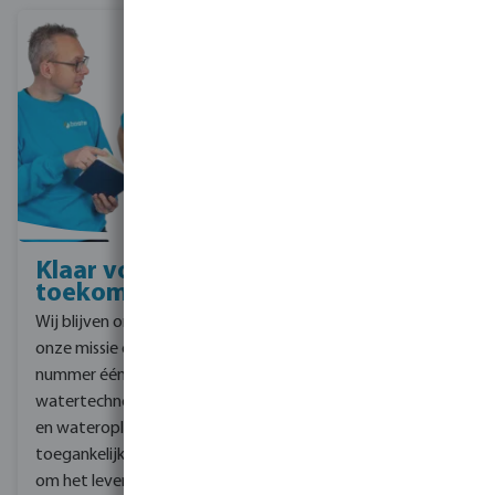
Klaar voor de
Maatschappelijk
toekomst
verantwoord
ondernemen
Wij blijven ons richten op
Voor de toekomst richt
onze missie om de
Bosta zich op slimme en
nummer één partner in
duurzame
watertechnologie te zijn
wateroplossingen - te
en wateroplossingen
beginnen bij de basis van
toegankelijk te maken
de supply chain, tot aan
om het leven van mensen