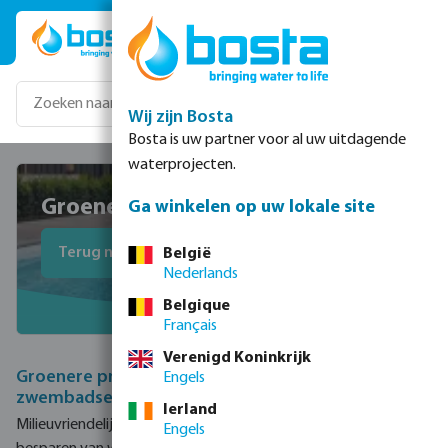
Ga naar de hoofdinhoud
Wij zijn Bosta
Bosta is uw partner voor al uw uitdagende
waterprojecten.
Groenere keuzes in Zwembad
Ga winkelen op uw lokale site
Terug naar overzicht
België
Nederlands
Belgique
Français
Verenigd Koninkrijk
Groenere productalternatieven in de
Engels
zwembadsector
Ierland
Milieuvriendelijke producten, minimaliseren van chemicaliën,
Engels