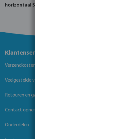
horizontaal SG Silent-Pro
Klantenservice
Verzendkosten
Veelgestelde vragen
Retouren en garantie
Contact opnemen
Onderdelen