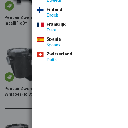
Zweeds
Finland
Engels
Pentair Zwembadpomp,
Hayward Zwembadpomp,
IntelliFlo3®
RS II VSTD
Frankrijk
Frans
Spanje
Spaans
Zwitserland
Duits
Pentair Zwembadpomp,
WhisperFlo VS2m