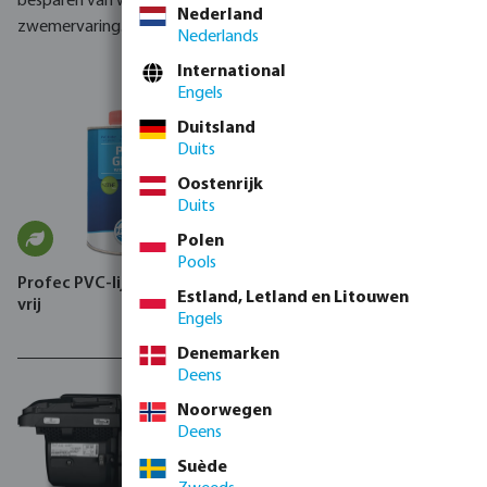
besparen van water en zorgen voor een schone en duurzame
Nederland
zwemervaring.
Nederlands
International
Engels
Duitsland
Duits
Oostenrijk
Duits
Polen
Pools
Profec PVC-lijm type THF
Norsup Warmtepomp
Estland, Letland en Litouwen
vrij
Inverter ABS CE zwart
Engels
verticaal SG P
Denemarken
Deens
Noorwegen
Deens
Suède