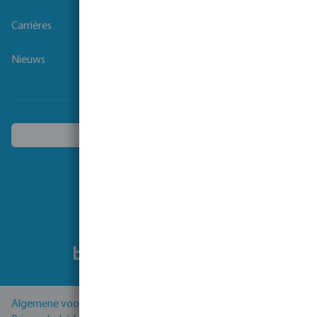
Carrières
Nieuws
Kies een ander land
Volg ons
Algemene voorwaarden