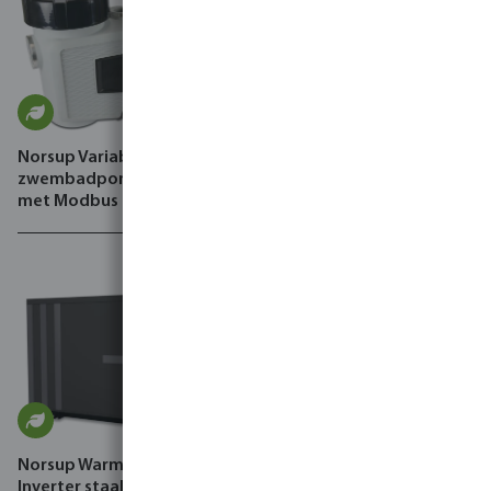
Norsup Variabele speed
Norsup Warmtepomp
zwembadpomp, Evo Pro
Inverter ABS zwart
met Modbus
horizontaal SG P
Norsup Warmtepomp
Inverter staal zwart