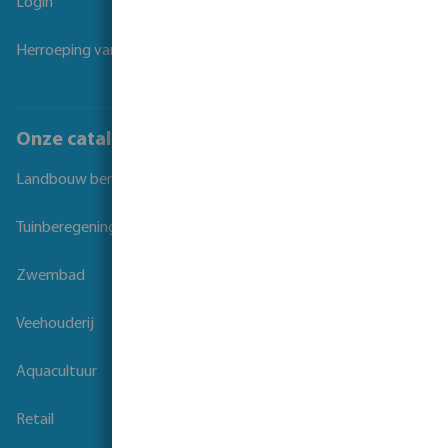
Login
Herroeping van overeenkomst
Onze catalogi
Landbouw beregening
Tuinberegening
Zwembad
Veehouderij
Aquacultuur
Retail