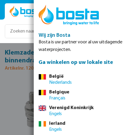
Ga naar de hoofdinhoud
Wij zijn Bosta
Bosta is uw partner voor al uw uitdagende
waterprojecten.
Klemzadel RVS 304 1" x 1/2" klem x
binnendraad
Ga winkelen op uw lokale site
Artikelnr. 1209011
België
Nederlands
Afbeeldingengalerij overslaan
Belgique
Français
Verenigd Koninkrijk
Engels
Ierland
Engels