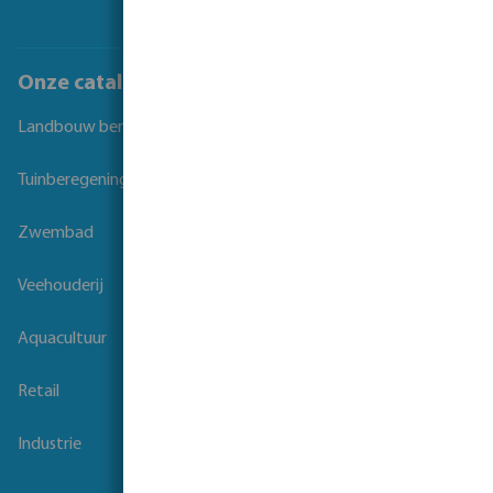
Onze catalogi
Landbouw beregening
Tuinberegening
Zwembad
Veehouderij
Aquacultuur
Retail
Industrie