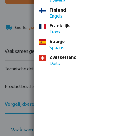
Zweeds
Finland
Engels
Frankrijk
Uw
handelspartner
in watertechnologie
Frans
Spanje
Spaans
Vaak samen gekocht
Zwitserland
Duits
Technische details
Productbeschrijving
Vergelijkbare producten
Vaak samen gekocht