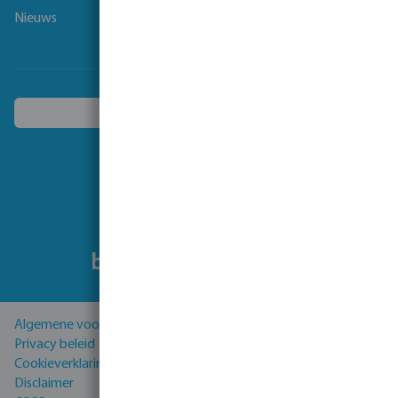
Nieuws
Kies een ander land
Volg ons
Algemene voorwaarden
Privacy beleid
Cookieverklaring
Disclaimer