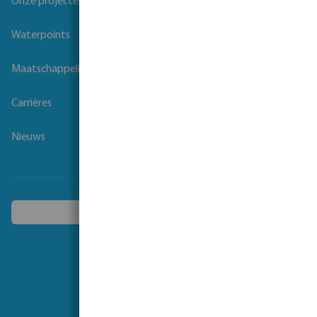
Onze projecten
Waterpoints
Maatschappelijk verantwoord ondernemen
Carrières
Nieuws
Kies een ander land
Volg ons