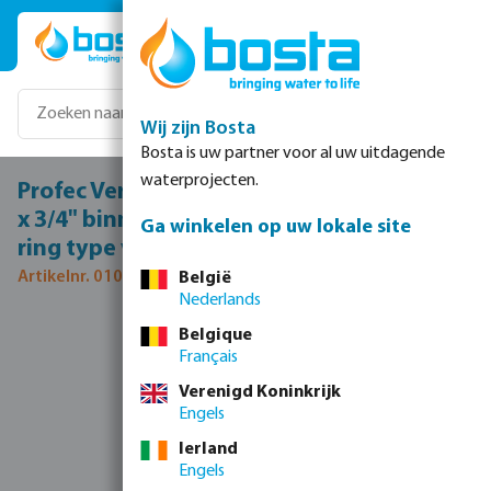
Ga naar de hoofdinhoud
Wij zijn Bosta
Bosta is uw partner voor al uw uitdagende
waterprojecten.
Profec Verloop T-stuk 90° PVC-U 3/4" x 1/2"
x 3/4" binnendraad 16bar grijs met RVS
Ga winkelen op uw lokale site
ring type versterkt
Artikelnr. 0100360
België
Nederlands
Afbeeldingengalerij overslaan
Belgique
Français
Verenigd Koninkrijk
Engels
Ierland
Engels