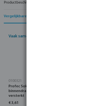
Productbeschrijving
Vergelijkbare producten
Vaak samen gekocht
0100321
Profec Soknippel PVC-U 1" x 1/2" buitendraad x
binnendraad 10bar grijs met RVS ring type
versterkt
€ 3,61