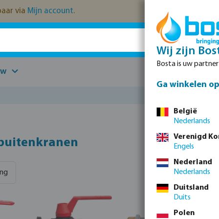
kbaar via
Mijn account
.
Wij zijn Bos
Bosta is uw partne
uw
Onderdelen
Ga winkelen op 
België
Nederlands
Verenigd Ko
buitenkranen
Engels
Nederland
Nederlands
ing
Duitsland
Duits
Polen