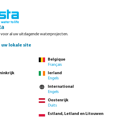
Inloggen
Winkelwagen
ta
r voor al uw uitdagende waterprojecten.
Datasheets
Waterpoints
Service
Contact
uw lokale site
Belgique
Français
ninkrijk
Ierland
Sorteer op:
Engels
International
Engels
Oostenrijk
Duits
Estland, Letland en Litouwen