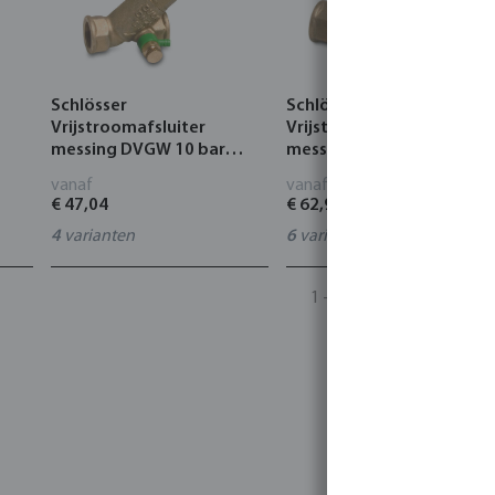
Schlösser
Schlösser
Vrijstroomafsluiter
Vrijstroomafsluiter
messing DVGW 10 bar
messing DVGW 10 bar
binnendraad
binnendraad
vanaf
vanaf
€ 47,04
€ 62,93
4
varianten
6
varianten
1 - 24 van 24 resultaten