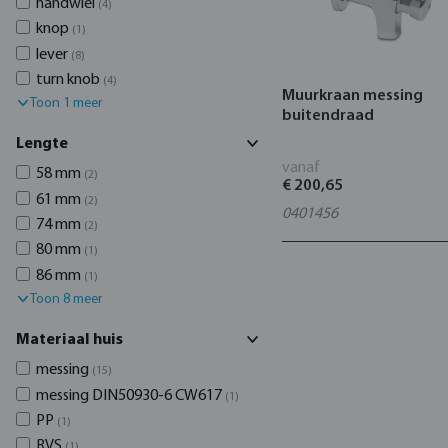
handwiel
(4)
knop
(1)
lever
(8)
turn knob
(4)
Muurkraan messing
Toon 1 meer
buitendraad
Lengte
vanaf
58 mm
(2)
€ 200,65
61 mm
(2)
0401456
74 mm
(2)
80 mm
(1)
86 mm
(1)
Toon 8 meer
Materiaal huis
messing
(15)
messing DIN50930-6 CW617
(1)
PP
(1)
RVS
(1)