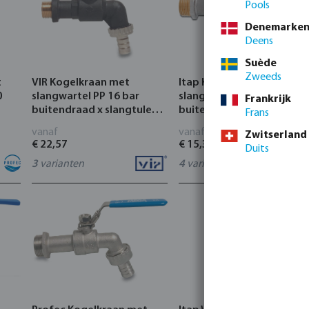
Pools
Denemarke
Deens
Suède
Zweeds
t
VIR Kogelkraan met
Itap Kogelkraan met
0
slangwartel PP 16 bar
slangwartel messing
Frankrijk
buitendraad x slangtule
buitendraad x slangtule
Frans
zwart type 210
type 132
vanaf
vanaf
Zwitserland
€ 22,57
€ 15,34
Duits
3
varianten
4
varianten