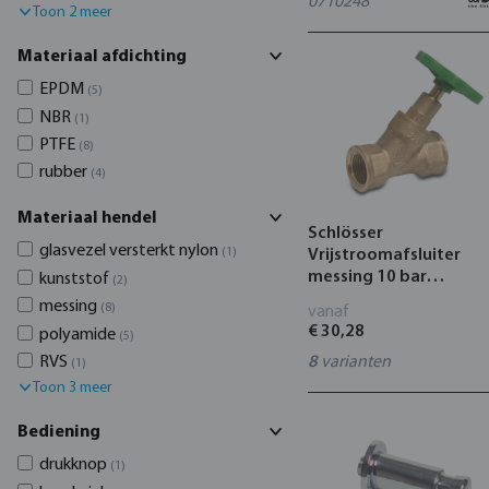
0710248
Toon 2 meer
Materiaal afdichting
EPDM
(5)
NBR
(1)
PTFE
(8)
rubber
(4)
Materiaal hendel
Schlösser
glasvezel versterkt nylon
(1)
Vrijstroomafsluiter
messing 10 bar
kunststof
(2)
binnendraad type 140
messing
(8)
vanaf
€ 30,28
polyamide
(5)
RVS
8
varianten
(1)
Toon 3 meer
Bediening
drukknop
(1)