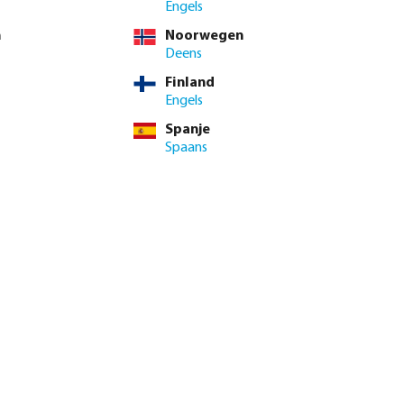
Engels
n
Noorwegen
Deens
Finland
Engels
Profec Kogelkraan met
Profec Wartelkraan
slangwartel voor IBC tank
messing 8 bar buitendraad
Spanje
messing buitendraad x
x slangtule type F
Spaans
slangtule
vanaf
vanaf
€ 43,27
€ 30,57
7020222
2
varianten