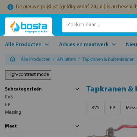
De nieuwe prijslijst (geldig vanaf 20 juli) is nu beschi
naar de hoofdinhoud
Ga naar de zoekopdracht
Ga naar de hoofdnavigatie
Alle Producten
Advies en maatwerk
Nie
Alle Producten
/
Afsluiters
/
Tapkranen & buitenkranen
High-contrast mode
Tapkranen & 
Subcategorieën
RVS
PP
RVS
PP
Mess
Messing
Maat