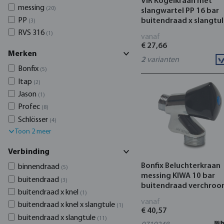
VIR Kogelkraan met
messing
(20)
slangwartel PP 16 bar
PP
buitendraad x slangtu
(3)
zwart type 218 Arctic
RVS 316
(1)
vanaf
€ 27,66
Merken
2
varianten
Bonfix
(5)
Itap
(2)
Jason
(1)
Profec
(8)
Schlösser
(4)
Toon 2 meer
Verbinding
Bonfix Beluchterkraan
binnendraad
(5)
messing KIWA 10 bar
buitendraad
(3)
buitendraad verchro
buitendraad x knel
(1)
type DA
vanaf
buitendraad x knel x slangtule
(1)
€ 40,57
buitendraad x slangtule
(11)