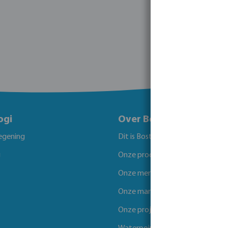
ogi
Over Bosta
egening
Dit is Bosta
g
Onze producten
Onze merken
Onze markten
Onze projecten