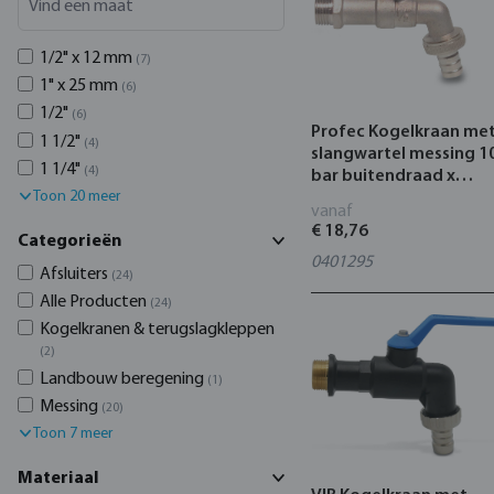
1/2" x 12 mm
(7)
1" x 25 mm
(6)
1/2"
(6)
Profec Kogelkraan me
1 1/2"
(4)
slangwartel messing 1
1 1/4"
(4)
bar buitendraad x
Toon 20 meer
slangtule type 120
vanaf
€ 18,76
Categorieën
0401295
Afsluiters
(24)
Alle Producten
(24)
Kogelkranen & terugslagkleppen
(2)
Landbouw beregening
(1)
Messing
(20)
Toon 7 meer
Materiaal