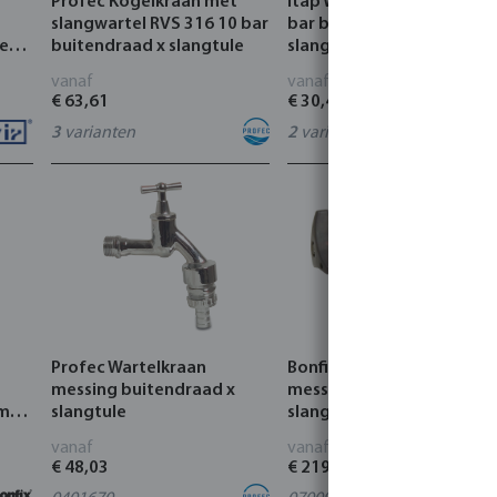
Profec Kogelkraan met
Itap Wartelkraan messing 
slangwartel RVS 316 10 bar
bar buitendraad x
le
buitendraad x slangtule
slangtule type 355S
vanaf
vanaf
€ 63,61
€ 30,45
3
varianten
2
varianten
Profec Wartelkraan
Bonfix Buitenkraan
messing buitendraad x
messing capillair x
omd
slangtule
slangtule
vanaf
vanaf
€ 48,03
€ 219,60