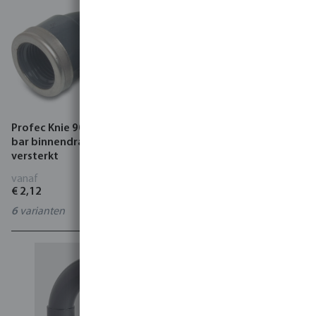
Profec Knie 90° PVC-U 10
Profec Knie 90° PVC-U 10
bar binnendraad grijs type
bar lijmmof x buitendraad
versterkt
grijs
vanaf
vanaf
€ 2,12
€ 3,11
6
varianten
9
varianten