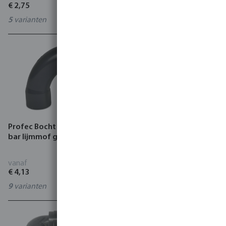
€ 2,75
€ 4,00
5
varianten
10
varianten
Profec Bocht 90° PVC-U 16
Rain Bird RB1200 Knie
bar lijmmof grijs
koppeling 90° PVC 10 bar
buitendraad x binnendraad
grijs
vanaf
vanaf
€ 4,13
€ 10,04
9
varianten
7021708