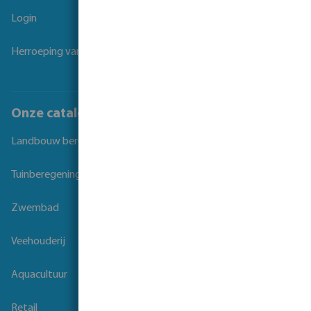
Login
Herroeping van overeenkomst
Onze catalogi
Landbouw beregening
Tuinberegening
Zwembad
Veehouderij
Aquacultuur
Retail