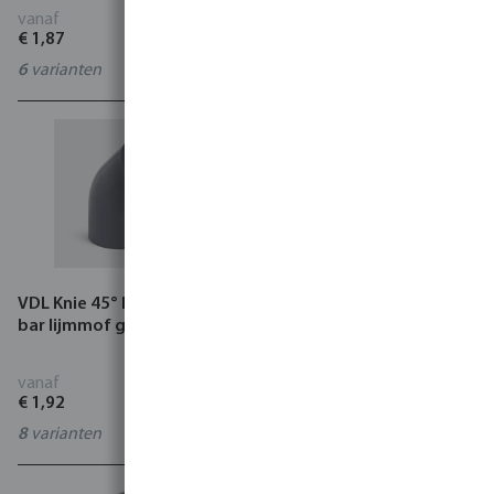
vanaf
vanaf
€ 1,87
€ 1,16
6
varianten
20
varianten
VDL Knie 45° PVC-U KIWA 16
Profec Knie 90° PVC-U 10
bar lijmmof grijs
bar binnendraad grijs
vanaf
vanaf
€ 1,92
€ 1,61
8
varianten
8
varianten