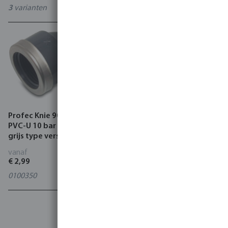
3
varianten
0100349
Profec Knie 90° verlopend
Profec Bocht 45° PVC-U 16
PVC-U 10 bar binnendraad
bar lijmmof grijs type
grijs type versterkt
handgevormd
vanaf
vanaf
€ 2,99
€ 7,08
0100350
5
varianten
1
2