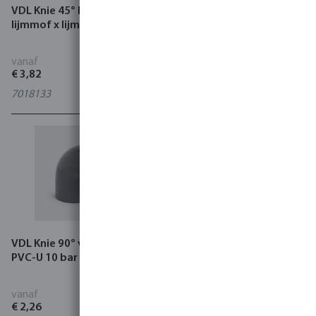
VDL Knie 45° PVC-U 16 bar
Profec Bocht 30° PVC-U
lijmmof x lijmmof/spie grijs
lijmmof grijs type
handgevormd
vanaf
vanaf
€ 3,82
€ 7,91
7018133
11
varianten
VDL Knie 90° verlopend
Profec Knie 90° PVC-U 10
PVC-U 10 bar grijs
bar binnendraad grijs
vanaf
vanaf
€ 2,26
€ 2,72