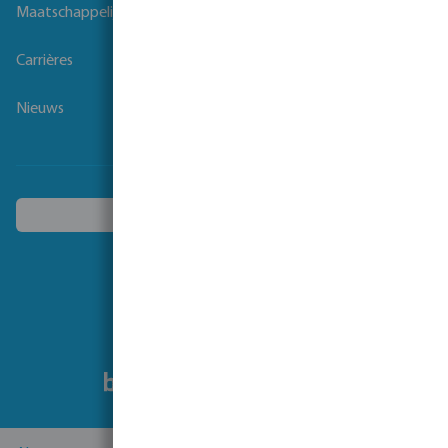
Maatschappelijk verantwoord ondernemen
Carrières
Nieuws
Kies een ander land
Volg ons