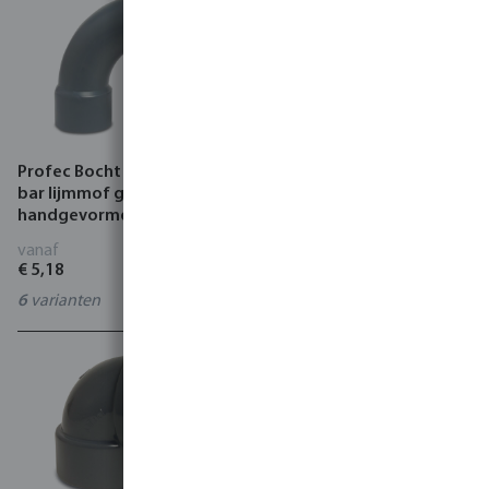
Profec Bocht 90° PVC-U 16
Profec Bocht 45° PVC-U
bar lijmmof grijs type
lijmmof grijs type
handgevormd
handgevormd
vanaf
vanaf
€ 5,18
€ 3,38
6
varianten
15
varianten