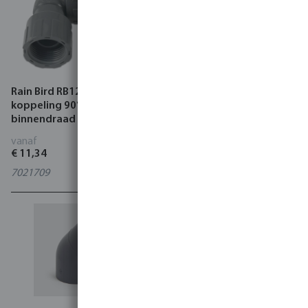
Rain Bird RB1200 Knie
Profec Brijvoerbocht 90°
koppeling 90° PVC 10 bar
PVC-U 10 bar lijmmof grijs
binnendraad grijs
type handgevormd
vanaf
vanaf
€ 11,34
€ 32,18
7021709
0110244