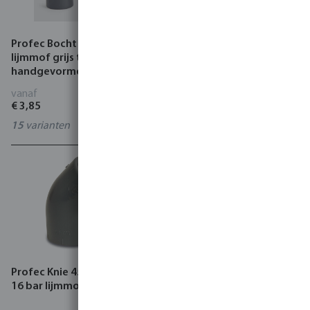
Profec Bocht 90° PVC-U
Profec Knie 90° PVC-U 10
lijmmof grijs type
bar lijmmof x binnendraad
handgevormd
grijs
vanaf
vanaf
€ 3,85
€ 3,21
15
varianten
8
varianten
Profec Knie 45° PVC-U KIWA
VDL Knie 90° PVC-U grijs
16 bar lijmmof grijs