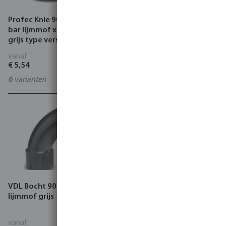
Profec Knie 90° PVC-U 16
Knie 90° PVC-U lijmmof
bar lijmmof x binnendraad
grijs
grijs type versterkt
vanaf
vanaf
€ 5,54
€ 0,76
6
varianten
15
varianten
VDL Bocht 90° PVC-U 16 bar
VDL Knie 90° PVC-U lijmmof
lijmmof grijs
x binnendraad grijs type
versterkt
vanaf
vanaf