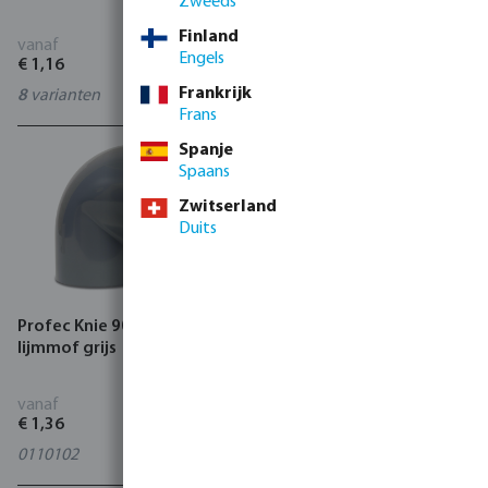
Zweeds
Finland
vanaf
vanaf
Engels
€ 1,16
€ 1,05
Frankrijk
8
varianten
6
varianten
Frans
Spanje
Spaans
Zwitserland
Duits
Profec Knie 90° PVC-U
Knie 45° PVC-U lijmmof
lijmmof grijs
grijs
vanaf
vanaf
€ 1,36
€ 1,23
0110102
13
varianten