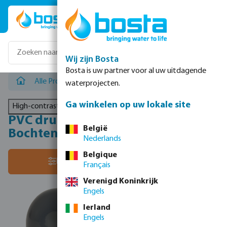
Ga naar de hoofdinhoud
Wij zijn Bosta
Bosta is uw partner voor al uw uitdagende
Alle Producten
/
PVC drukleidingsystemen
/
PVC drukfit
waterprojecten.
Ga winkelen op uw lokale site
High-contrast mode
PVC drukfittingen metrisch -
België
Bochten & knieën
Nederlands
Belgique
Sorteer op:
Filter
Français
Verenigd Koninkrijk
Engels
Ierland
Engels