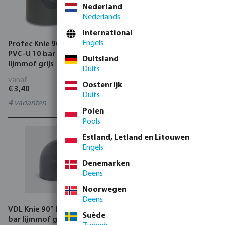
Nederland
Nederlands
International
Engels
Profec Knie 90° verlopend
Profec Knie 45° PVC-U
PVC-U 10 bar lijmmof/spie x
lijmmof grijs
Duitsland
lijmmof grijs
Duits
vanaf
vanaf
Oostenrijk
€ 3,40
€ 2,06
Duits
4
varianten
20
varianten
Polen
Pools
Estland, Letland en Litouwen
Engels
Denemarken
Deens
Noorwegen
Deens
VDL Knie 90° PVC-U KIWA 16
Profec Knie 90° PVC-U KIWA
Suède
bar lijmmof grijs
16 bar lijmmof grijs