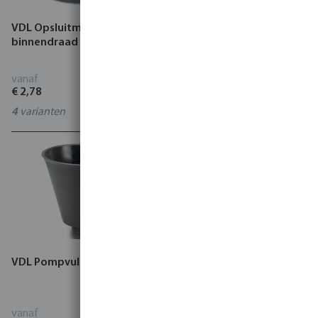
VDL Opsluitmoer PVC-U
VDL Kistdoorvoer PVC-U 10
binnendraad grijs
bar grijs
vanaf
vanaf
€ 2,78
€ 13,77
4
varianten
7002948
VDL Pompvultrechter
VDL Huis afdruipventiel
PVC-U 6 bar grijs
vanaf
vanaf