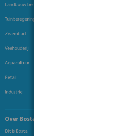
Landbouw beregening
Tuinberegening
Zwembad
Veehouderij
Aquacultuur
Retail
Industrie
Over Bosta
Dit is Bosta