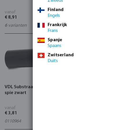
Zweeds
buitendraad grijs
Finland
vanaf
vanaf
Engels
€ 8,91
€ 12,75
Frankrijk
6
varianten
5
varianten
Frans
Spanje
Spaans
Zwitserland
Duits
VDL Substraatdoorvoer PP
Doorvoer PVC-U 10 bar
spie zwart
lijmmof/spie x buitendraad
grijs
vanaf
vanaf
€ 3,81
€ 23,31
0110964
7
varianten