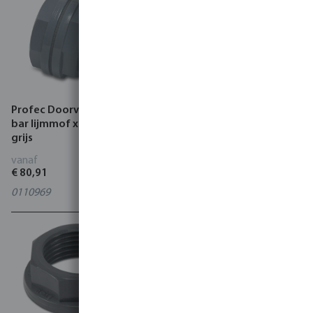
Profec Doorvoer PVC-U 10
Wanddoorvoer
bar lijmmof x buitendraad
grijs
vanaf
vanaf
€ 80,91
€ 78,35
0110969
0199995