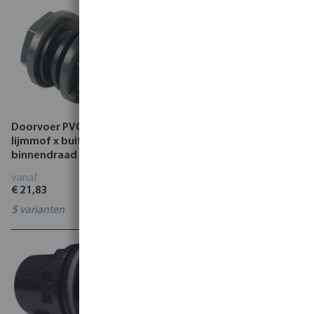
Doorvoer PVC-U 10 bar
VDL Doorvoer PVC-U 10 bar
lijmmof x buitendraad x
lijmmof x buitendraad x
binnendraad grijs
buitendraad grijs
vanaf
vanaf
€ 21,83
€ 67,33
5
varianten
0100557