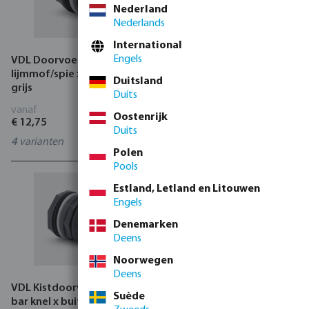
Nederland
Nederlands
International
Engels
VDL Doorvoer PVC-U 10 bar
Profec Doorvoer PVC-U 10
lijmmof/spie x buitendraad
bar lijmmof x buitendraad
Duitsland
grijs
x buitendraad grijs
Duits
vanaf
vanaf
Oostenrijk
€ 12,75
€ 25,95
Duits
4
varianten
3
varianten
Polen
Pools
Estland, Letland en Litouwen
Engels
Denemarken
Deens
Noorwegen
Deens
VDL Kistdoorvoer PVC-U 10
VDL Doorvoer PVC-U 10 bar
Suède
bar knel x buitendraad grijs
lijmmof x buitendraad x