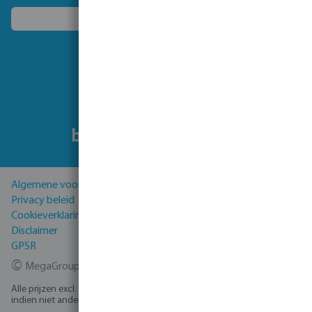
Kies een ander land
Volg ons
Algemene voorwaarden
Privacy beleid
Cookieverklaring
Disclaimer
GPSR
©
MegaGroup Trade 2026
Alle prijzen excl. BTW plus
verzendkosten
en eventuele bezorgkosten,
indien niet anders vermeld.