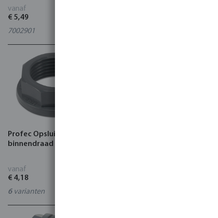
vanaf
vanaf
€ 5,49
€ 16,52
7002901
2
varianten
Profec Opsluitmoer PVC-U
VDL Afdruipventiel PVC-U 6
binnendraad grijs
bar binnendraad x
slangtule grijs
vanaf
vanaf
€ 4,18
€ 3,90
6
varianten
0110836