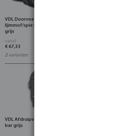
VDL Doorvoer PVC-U 10 bar
Profec Afdruipventiel 90°
lijmmof/spie x buitendraad
PVC-U 6 bar lijmmof x
grijs
slangtule grijs
vanaf
vanaf
€ 67,33
€ 8,20
2
varianten
0110835
VDL Afdruipventiel PVC-U 6
VDL Tankdoorvoer met
bar grijs
koppeling PVC-U grijs