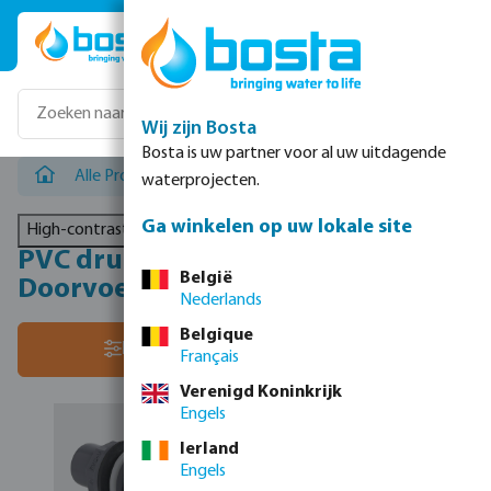
Ga naar de hoofdinhoud
Wij zijn Bosta
Bosta is uw partner voor al uw uitdagende
Alle Producten
/
PVC drukleidingsystemen
/
PVC drukfit
waterprojecten.
Ga winkelen op uw lokale site
High-contrast mode
PVC drukfittingen metrisch -
België
Doorvoeren & afsluiters
Nederlands
Belgique
Sorteer op:
Filter
Français
Verenigd Koninkrijk
Engels
Ierland
Engels