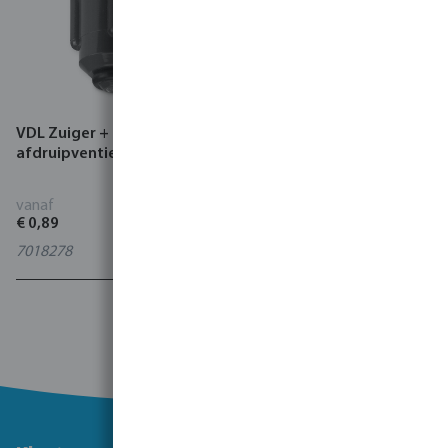
VDL Zuiger + O-ring
VDL Doorvoer PVC-U 10 bar
afdruipventiel PVC-U
lijmmof x buitendraad grijs
vanaf
vanaf
€ 0,89
€ 46,55
7018278
0110976
1 - 24 van 24 resultaten