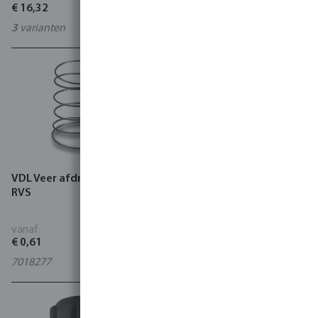
€ 16,32
€ 1,04
3
varianten
7018276
VDL Veer afdruipventiel
VDL Vataansluiting PVC-U
RVS
10 bar buitendraad grijs
vanaf
vanaf
€ 0,61
€ 20,79
7018277
0100549