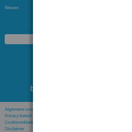
Nieuws
Kies een ander land
Volg ons
Algemene voorwaarden
Privacy beleid
Cookieverklaring
Disclaimer