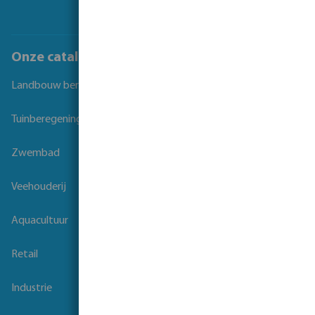
Onze catalogi
Landbouw beregening
Tuinberegening
Zwembad
Veehouderij
Aquacultuur
Retail
Industrie