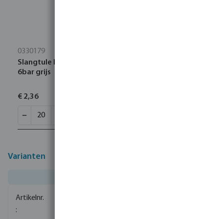
0330179
Slangtule PP 3/4" x 20 mm buitendraad x slangtule
6bar grijs
€ 2,36
Varianten
0081126