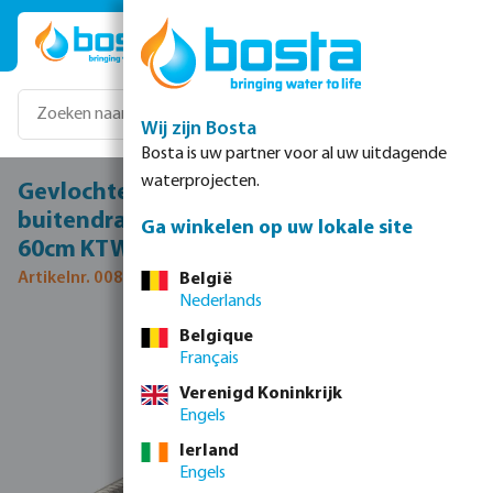
Ga naar de hoofdinhoud
Wij zijn Bosta
Bosta is uw partner voor al uw uitdagende
waterprojecten.
Gevlochten slang 90° RVS/silicone 1"
buitendraad x wartel binnendraad 6bar
Ga winkelen op uw lokale site
60cm KTW/DVGW type haaks
Artikelnr. 0081135
België
Nederlands
Afbeeldingengalerij overslaan
Belgique
Français
Verenigd Koninkrijk
Engels
Ierland
Engels