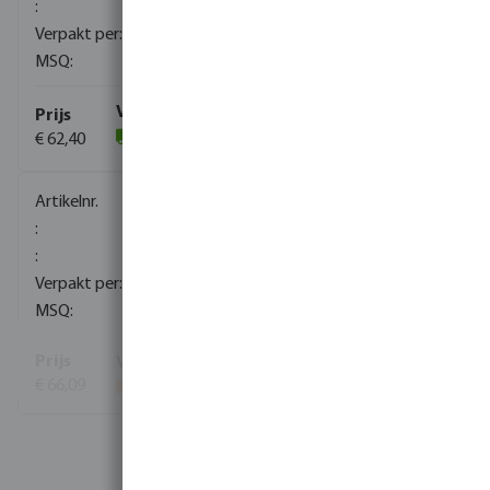
20
1
€ 62,40
(3)
0081133
10
30
€ 66,09
Bekijk meer