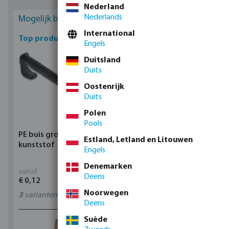
Nederland
Nederlands
Mogelijk bent u geïnteresseerd
International
Top producten
Engels
Duitsland
Duits
Oostenrijk
Duits
Polen
Pools
PE buis grondklem
Profec Kogelkraan
Estland, Letland en Litouwen
kunststof
messing 25 bar
Engels
binnendraad type 100
Denemarken
vanaf
vanaf
Deens
€ 0,12
€ 17,15
Noorwegen
3
varianten
11
varianten
Deens
Suède