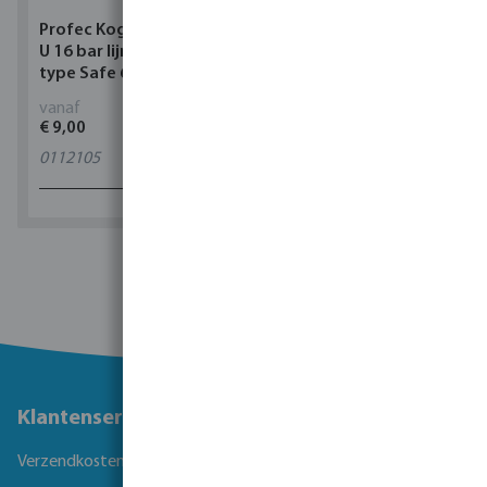
Profec Kogelkraan PVC-
Torsino Slang PVC
U 16 bar lijmmof grijs
geel/blauw type Torsino
type Safe 600
Plus
vanaf
vanaf
€ 9,00
€ 3,38
0112105
11
varianten
1 - 0 van 0 resultaten
Klantenservice
Verzendkosten