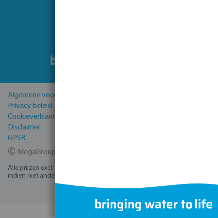
Volg ons
Algemene voorwaarden
Privacy beleid
Cookieverklaring
Disclaimer
GPSR
©
MegaGroup Trade 2026
Alle prijzen excl. BTW plus
verzendkosten
en eventuele bezorgkosten,
indien niet anders vermeld.