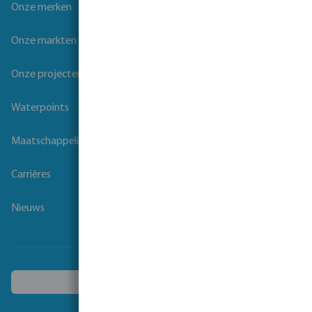
Onze merken
Onze markten
Onze projecten
Waterpoints
Maatschappelijk verantwoord ondernemen
Carrières
Nieuws
Kies een ander land