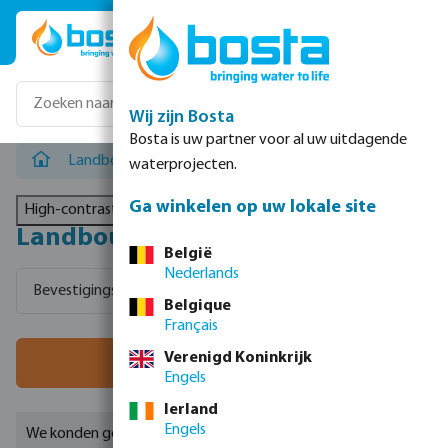
Ga naar de hoofdinhoud
Wij zijn Bosta
Bosta is uw partner voor al uw uitdagende
Landbouw beregening
waterprojecten.
Ga winkelen op uw lokale site
High-contrast mode
Landbouw beregening
België
Nederlands
Bevestigingsmaterialen & lijmen
Druppelbevloeiing
Mi
Belgique
Français
Verenigd Koninkrijk
Filter
Engels
Ierland
Engels
We konden geen geschikte resultaten vinden