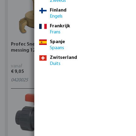
Zweeds
Finland
Engels
Frankrijk
Frans
Spanje
Profec Snelkoppeling
Hunter Regenautomaat
Spaans
messing 12 bar slangtule
X-CORE Indoor
Zwitserland
Duits
vanaf
vanaf
€ 9,05
€ 95,80
0420025
4
varianten