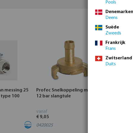
Pools
Denemarke
Deens
Suède
Zweeds
Frankrijk
Frans
Zwitserland
Duits
an messing 25
Profec Snelkoppeling messing
Hunter Re
 type 100
12 bar slangtule
CORE Indo
vanaf
vanaf
€ 9,05
€ 95,80
0420025
4
varianten