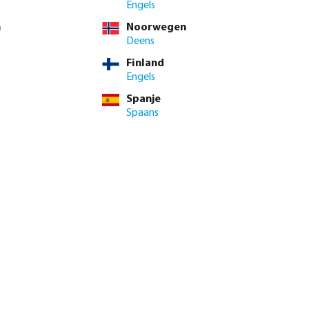
Engels
n
Noorwegen
Deens
Finland
Engels
Spanje
Spaans
genautomaat X-
Profec Kogelkraan PVC-U 16
or
bar lijmmof grijs type Safe 600
vanaf
€ 9,00
0112105