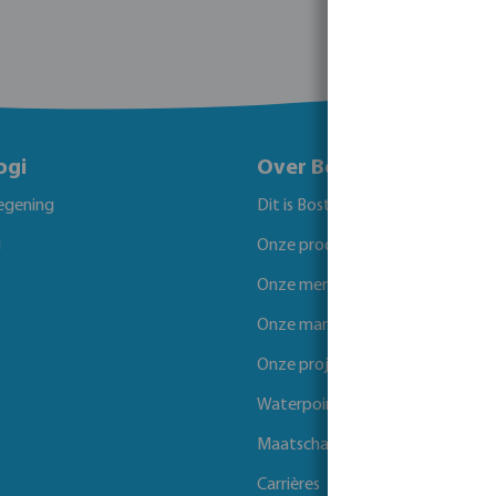
ogi
Over Bosta
egening
Dit is Bosta
g
Onze producten
Onze merken
Onze markten
Onze projecten
Waterpoints
Maatschappelijk verantwoord 
Carrières