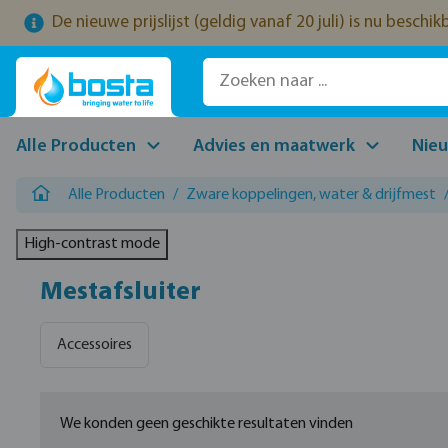
De nieuwe prijslijst (geldig vanaf 20 juli) is nu beschi
naar de hoofdinhoud
Ga naar de zoekopdracht
Ga naar de hoofdnavigatie
Alle Producten
Advies en maatwerk
Nie
Alle Producten
/
Zware koppelingen, water & drijfmest
High-contrast mode
Mestafsluiter
Accessoires
We konden geen geschikte resultaten vinden