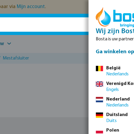
kbaar via
Mijn account
.
Wij zijn Bos
Bosta is uw partne
uw
Onderdelen
Ga winkelen op 
/
Mestafsluiter
België
Nederlands
Verenigd Ko
Engels
Nederland
Nederlands
Duitsland
Duits
Polen