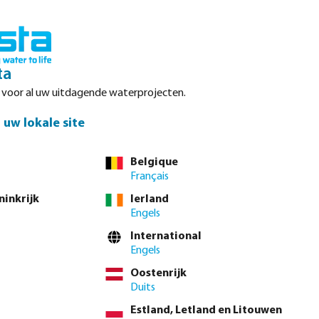
Inloggen
Winkelwagen
ta
r voor al uw uitdagende waterprojecten.
Datasheets
Waterpoints
Service
Contact
uw lokale site
Belgique
Français
ninkrijk
Ierland
Engels
International
Engels
Oostenrijk
Duits
Estland, Letland en Litouwen