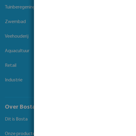
Tuinberegening
Zwembad
Veehouderij
Aquacultuur
Retail
Industrie
Over Bosta
Dit is Bosta
Onze producten