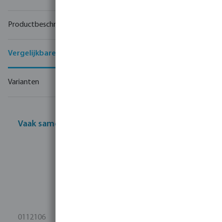
Productbeschrijving
Vergelijkbare producten
Varianten
Vaak samen gekocht
0112106