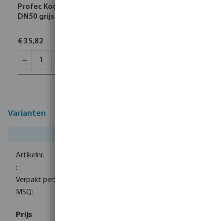
Profec Kogelkraan PVC-U 63 mm lijmmof 16bar
DN50 grijs type Safe 600
€ 35,82
Varianten
0090854
6
1