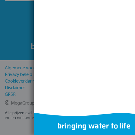
Volg ons
Algemene voorwaarden
Privacy beleid
Cookieverklaring
Disclaimer
GPSR
©
MegaGroup Trade 2026
Alle prijzen excl. BTW plus
verzendkosten
en eventuele bezorgkosten,
indien niet anders vermeld.