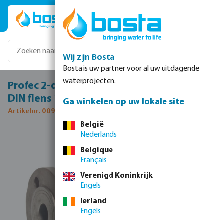
Ga naar de hoofdinhoud
Wij zijn Bosta
Bosta is uw partner voor al uw uitdagende
waterprojecten.
Profec 2-delige kogelkraan RVS 316 DN50
DIN flens 16bar PN10/16 type 2019
Ga winkelen op uw lokale site
Artikelnr. 0090855
België
Nederlands
Afbeeldingengalerij overslaan
Belgique
Français
Verenigd Koninkrijk
Engels
Ierland
Engels