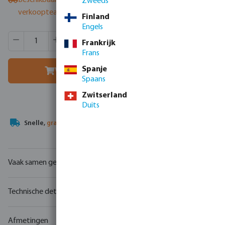
Beschikbaar bij leverancier
- neem contact op met het
Zweeds
verkoopteam
Finland
Engels
Producthoeveelheid: Voer de gewenste hoeveelheid in of g
Verpakt per:
6 st
Frankrijk
MSQ:
1 st
Frans
Spanje
Voeg toe aan winkelmandje
Spaans
Zwitserland
Duits
Uw
handelspartner
in watertechnologie
Vaak samen gekocht
Technische details
Afmetingen