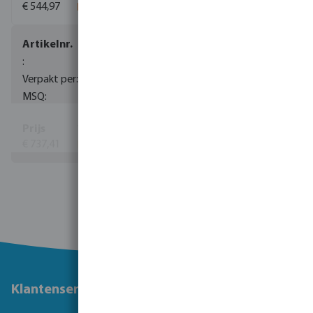
€ 544,97
0090855
6
1
€ 737,41
Bekijk meer
Klantenservice