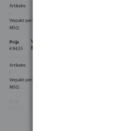
0090951
1
1
€ 84,55
(28)
0090952
1
1
€ 84,55
(99)
Bekijk meer