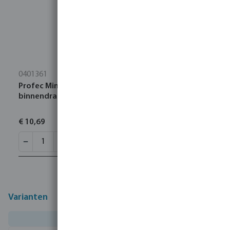
0401361
Profec Mini kogelkraan messing verchroomd 3/8"
binnendraad x buitendraad 10bar type 405
€ 10,69
Varianten