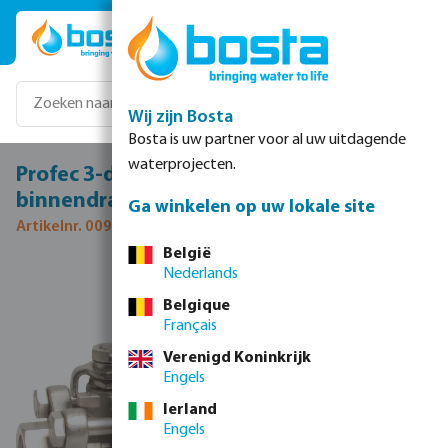
Ga naar de hoofdinhoud
Wij zijn Bosta
Bosta is uw partner voor al uw uitdagende
waterprojecten.
Profec 3-delige kogelkraan RVS 316 4"
binnendraad 69bar
Ga winkelen op uw lokale site
Artikelnr. 0090961
België
Nederlands
Afbeeldingengalerij overslaan
Belgique
Français
Verenigd Koninkrijk
Engels
Ierland
Engels