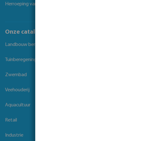
Herroeping van overeenkomst
Onze catalogi
Landbouw beregening
Tuinberegening
Zwembad
Veehouderij
Aquacultuur
Retail
Industrie