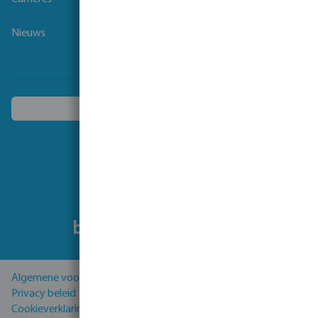
Nieuws
Kies een ander land
Volg ons
Algemene voorwaarden
Privacy beleid
Cookieverklaring