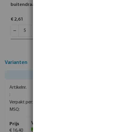
buitendraad 10bar grijs type handgevormd
€ 2,61
Varianten
0100045
1
1
€ 16,40
(12)