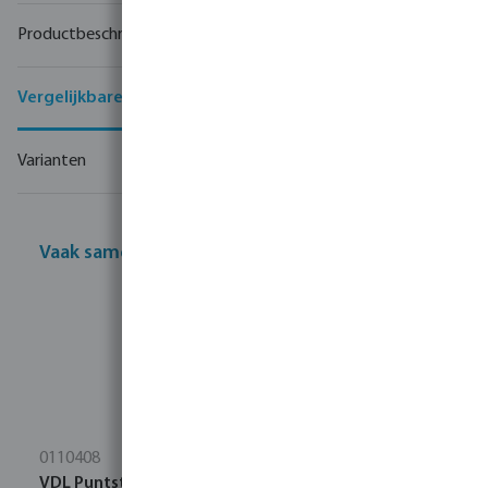
Productbeschrijving
Vergelijkbare producten
Varianten
Vaak samen gekocht
0110408
VDL Puntstuk PVC-U 40 mm x 1 1/4" lijmmof x