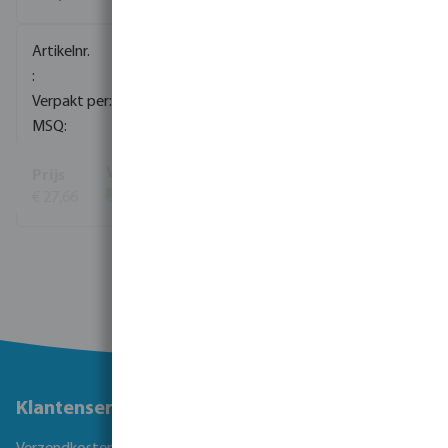
0100046
150
1
€ 27,66
(63)
Bekijk meer
Klantenservice