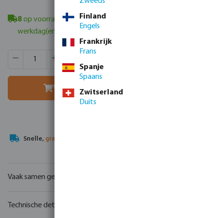
Zweeds
Finland
8
op voorraad in Veghel, NL
- minimale levertijd: 1-2
Engels
werkdag(en)
Frankrijk
Frans
Producthoeveelheid: Voer de gewenste hoeveelheid in of g
Verpakt per:
8 st
Spanje
MSQ:
1 st
Spaans
Voeg toe aan winkelmandje
Zwitserland
Duits
Uw
handelspartner
in watertechnologie
Vaak samen gekocht
Technische details