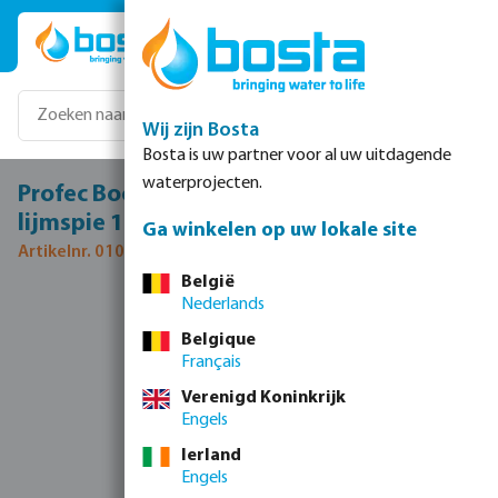
Ga naar de hoofdinhoud
Wij zijn Bosta
Bosta is uw partner voor al uw uitdagende
waterprojecten.
Profec Bocht 15° PVC-U 315 mm lijmmof x
lijmspie 12,5bar grijs type handgevormd
Ga winkelen op uw lokale site
Artikelnr. 0100052
België
Nederlands
Afbeeldingengalerij overslaan
Belgique
Français
Verenigd Koninkrijk
Engels
Ierland
Engels