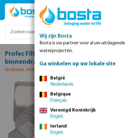
Ga naar de hoofdinhoud
Wij zijn Bosta
Bosta is uw partner voor al uw uitdagende
waterprojecten.
Profec Filter vuilvanger RVS 316 1"
binnendraad 16bar 1000micron RVS 316
Ga winkelen op uw lokale site
Artikelnr. 0080311
België
Nederlands
Afbeeldingengalerij overslaan
Belgique
Français
Verenigd Koninkrijk
Engels
Ierland
Engels