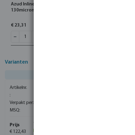
Azud Inline filter kunststof 1" buitendraad 8bar
130micron RVS 316 zwart type Modular 100 Screen
€ 23,31
Varianten
0080309
75
1
€ 122,43
(39)