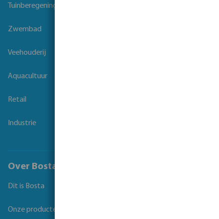
Tuinberegening
Zwembad
Veehouderij
Aquacultuur
Retail
Industrie
Over Bosta
Dit is Bosta
Onze producten