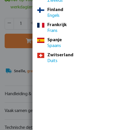
107
op voorraad in Veghel, NL
- minimale levertijd: 1-2
Zweeds
werkdag(en)
Finland
Engels
Producthoeveelheid: Voer de gewenste hoeveelheid in of g
Verpakt per:
24 st
Frankrijk
MSQ:
1 st
Frans
Spanje
Voeg toe aan winkelmandje
Spaans
Zwitserland
Duits
Uw
handelspartner
in watertechnologie
Handleiding & tekeningen
Vaak samen gekocht
Technische details