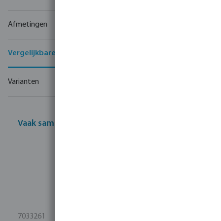
Afmetingen
Vergelijkbare producten
Varianten
Vaak samen gekocht
7033261