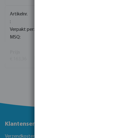
0080310
60
1
€ 163,36
(33)
Bekijk meer
Klantenservice
Verzendkosten