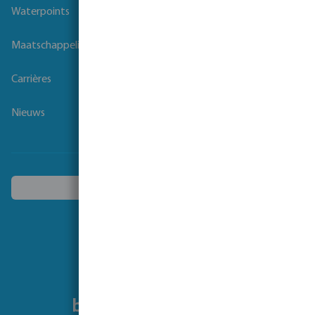
Waterpoints
Maatschappelijk verantwoord ondernemen
Carrières
Nieuws
Kies een ander land
Volg ons