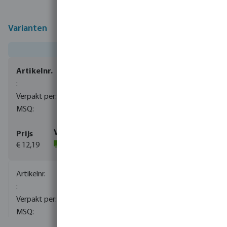
Varianten
0080300
1200
1
€ 12,19
(129)
0080911
1200
1