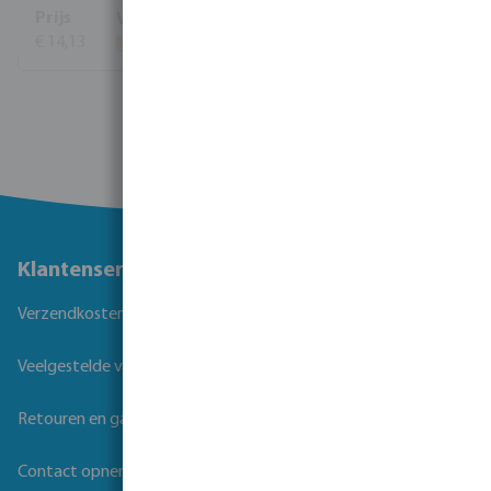
€ 14,13
Bekijk meer
Klantenservice
Verzendkosten
Veelgestelde vragen
Retouren en garantie
Contact opnemen