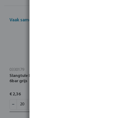
Vaak samen gekocht
0330179
Slangtule PP 3/4" x 20 mm buitendraad x slangtule
6bar grijs
€ 2,36