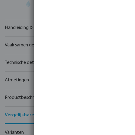
Uw
handelspartner
in watertechnologie
Handleiding & tekeningen
Vaak samen gekocht
Technische details
Afmetingen
Productbeschrijving
Vergelijkbare producten
Varianten