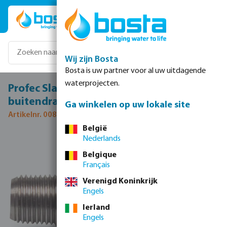
Ga naar de hoofdinhoud
Wij zijn Bosta
Bosta is uw partner voor al uw uitdagende
waterprojecten.
Profec Slangtule RVS 316 1/8" x 6 mm
buitendraad x slangtule 50bar
Ga winkelen op uw lokale site
Artikelnr. 0080300
België
Nederlands
Afbeeldingengalerij overslaan
Belgique
Français
Verenigd Koninkrijk
Engels
Ierland
Engels