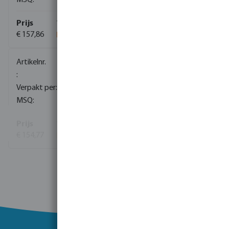
1
€ 157,86
0080291
1
1
€ 154,77
Bekijk meer