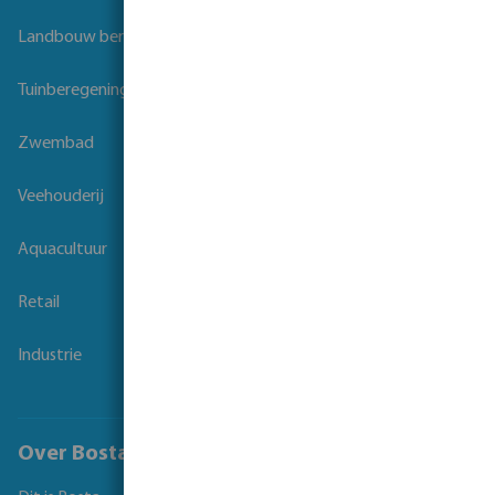
Landbouw beregening
Tuinberegening
Zwembad
Veehouderij
Aquacultuur
Retail
Industrie
Over Bosta