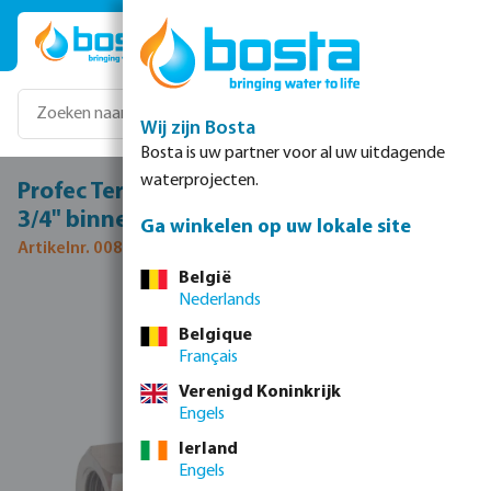
Ga naar de hoofdinhoud
Wij zijn Bosta
Bosta is uw partner voor al uw uitdagende
waterprojecten.
Profec Terugslagklep veerbelast RVS 316
3/4" binnendraad 40bar
Ga winkelen op uw lokale site
Artikelnr. 0080293
België
Nederlands
Afbeeldingengalerij overslaan
Belgique
Français
Verenigd Koninkrijk
Engels
Ierland
Engels