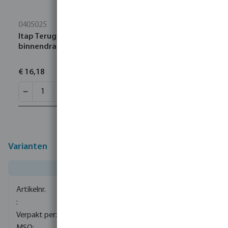
0405025
Itap Terugslagklep veerbelast messing 1"
binnendraad 12bar DN25 type York 103
€ 16,18
Varianten
0080290
1