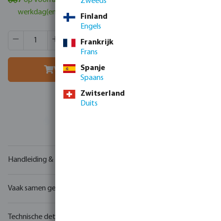
7
op voorraad in Veghel, NL
- minimale levertijd: 1-2
Zweeds
werkdag(en)
Finland
Engels
Producthoeveelheid: Voer de gewenste hoeveelheid in of g
Verpakt per:
60 st
Frankrijk
MSQ:
1 st
Frans
Spanje
Voeg toe aan winkelmandje
Spaans
Zwitserland
Duits
Uw
handelspartner
in watertechnologie
Handleiding & tekeningen
Vaak samen gekocht
Technische details