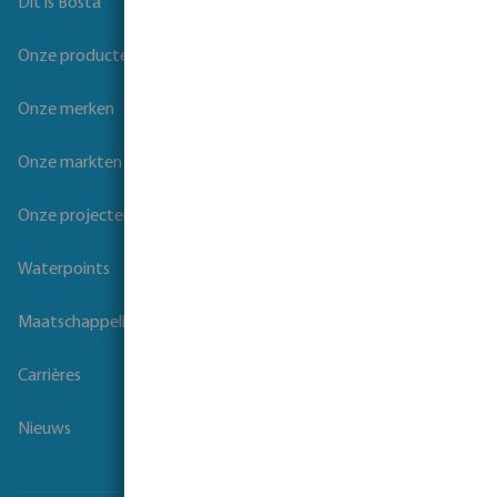
Dit is Bosta
Onze producten
Onze merken
Onze markten
Onze projecten
Waterpoints
Maatschappelijk verantwoord ondernemen
Carrières
Nieuws