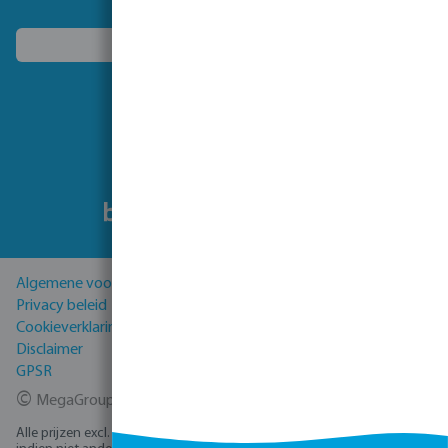
Kies een ander land
Volg ons
Algemene voorwaarden
Privacy beleid
Cookieverklaring
Disclaimer
GPSR
©
MegaGroup Trade 2026
Alle prijzen excl. BTW plus
verzendkosten
en eventuele bezorgkosten,