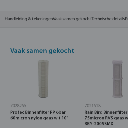
Handleiding & tekeningen
Vaak samen gekocht
Technische details
P
Vaak samen gekocht
7028255
7021518
Profec Binnenfilter PP 6bar
Rain Bird Binnenfilter
60micron nylon gaas wit 10"
75micron RVS gaas w
RBY-200SSMX