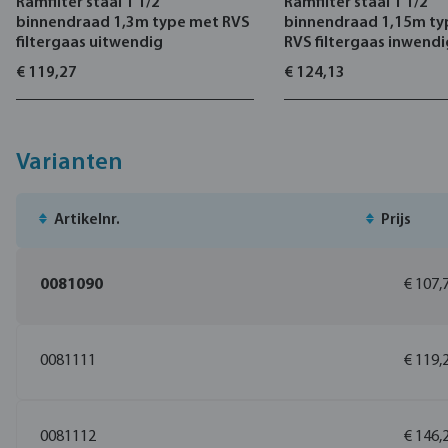
Ramfilter staal 1 1/2"
Ramfilter staal 1 1/2"
binnendraad 1,3m type met RVS
binnendraad 1,15m ty
filtergaas uitwendig
RVS filtergaas inwendi
€ 119,27
€ 124,13
Varianten
Artikelnr.
Prijs
0081090
€ 107,
0081111
€ 119,
0081112
€ 146,