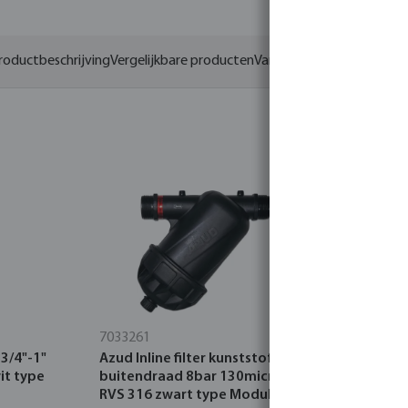
roductbeschrijving
Vergelijkbare producten
Varianten
7033261
7033256
 3/4"-1"
Azud Inline filter kunststof 1"
Azud Inline
it type
buitendraad 8bar 130micron
buitendra
RVS 316 zwart type Modular
disc zwart