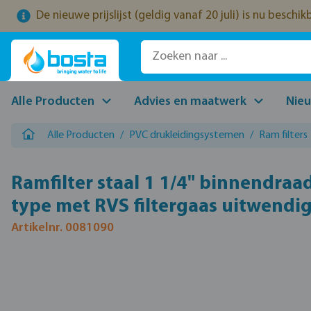
De nieuwe prijslijst (geldig vanaf 20 juli) is nu beschi
naar de hoofdinhoud
Ga naar de zoekopdracht
Ga naar de hoofdnavigatie
Alle Producten
Advies en maatwerk
Nie
Alle Producten
/
PVC drukleidingsystemen
/
Ram filters
Ramfilter staal 1 1/4" binnendraa
type met RVS filtergaas uitwendi
Artikelnr. 0081090
Afbeeldingengalerij overslaan