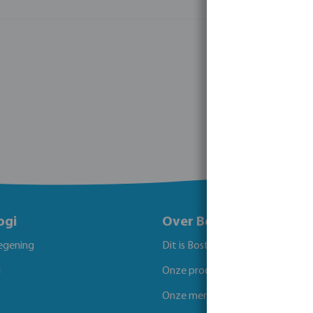
ogi
Over Bosta
egening
Dit is Bosta
g
Onze producten
Onze merken