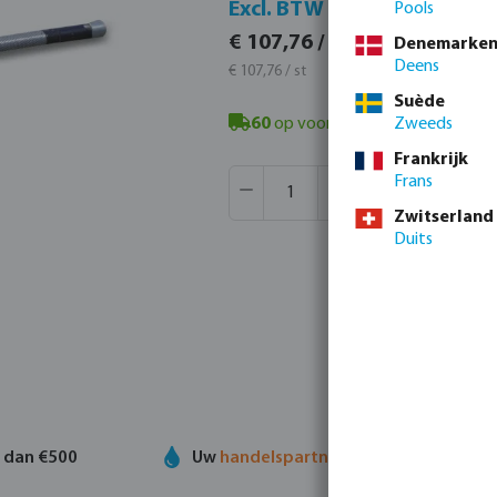
Incl. 
Excl. BTW
Pools
€ 130,3
€ 107,76 / 1 st
Denemarke
€ 130,39 /
Deens
€ 107,76 / st
Suède
60
op voorraad in Veghel, NL
Zweeds
- mi
Frankrijk
Producthoeveelheid: Voer de gew
Verpakt per:
100 st
Frans
MSQ:
1 st
Zwitserland
Duits
r dan €500
Uw
handelspartner
in watertechnolog