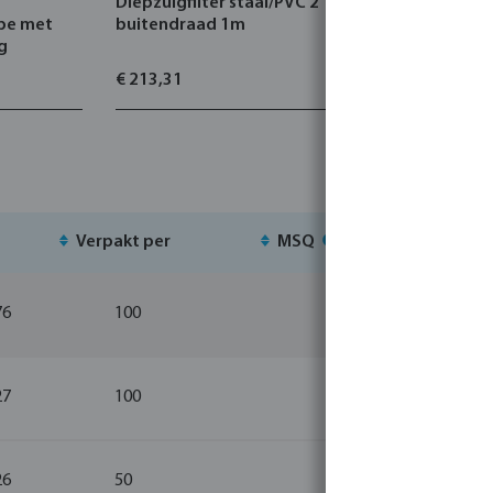
Diepzuigfilter staal/PVC 2"
Verlengstu
pe met
buitendraad 1m
gegalvanis
g
binnendra
€ 213,31
€ 32,02
Verpakt per
MSQ
Voorr
76
100
1
27
100
1
26
50
1