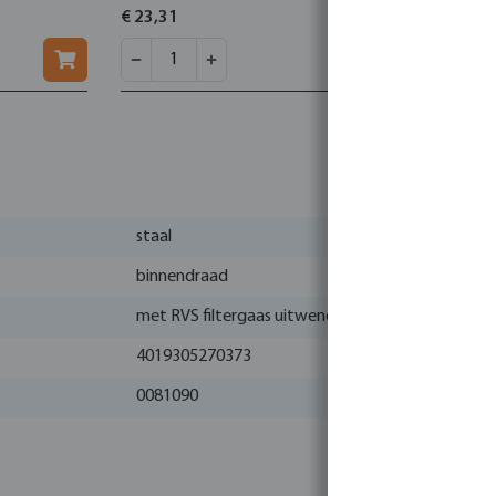
100 Screen
€ 23,31
€ 14,58
staal
binnendraad
met RVS filtergaas uitwendig
4019305270373
0081090