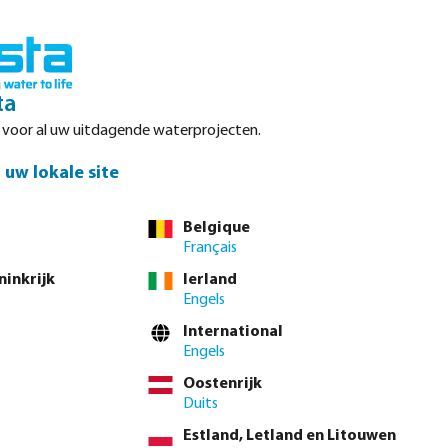
Inloggen
Winkelwagen
ta
r voor al uw uitdagende waterprojecten.
Datasheets
Waterpoints
Service
Contact
uw lokale site
Belgique
Français
el direct via de
volledige producttabel
ninkrijk
Ierland
Engels
International
nteel niet beschikbaar.)
Engels
Oostenrijk
 btw.
Log in
of
neem contact op met de verkoopafdeling
voor aangepaste
Duits
Estland, Letland en Litouwen