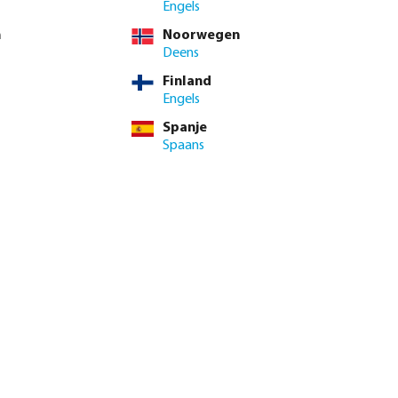
BTW
Engels
9 / 1 st
n
Noorwegen
 st
Deens
Finland
nimale levertijd: 1-2 werkdag(en)
Engels
Spanje
enste hoeveelheid in of gebruik de knoppen om de hoeveelhei
Spaans
Voeg toe aan winkelmandje
ie
9.2/10
Beoordelingen lezen