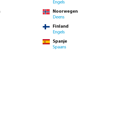
Engels
n
Noorwegen
Deens
Finland
Engels
Spanje
Spaans
genautomaat X-
Profec Kogelkraan PVC-U 16
or
bar lijmmof grijs type Safe 600
vanaf
€ 9,00
0112105