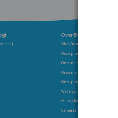
ogi
Over Bosta
egening
Dit is Bosta
g
Onze producten
Onze merken
Onze markten
Onze projecten
Waterpoints
Maatschappelijk verantwoord 
Carrières