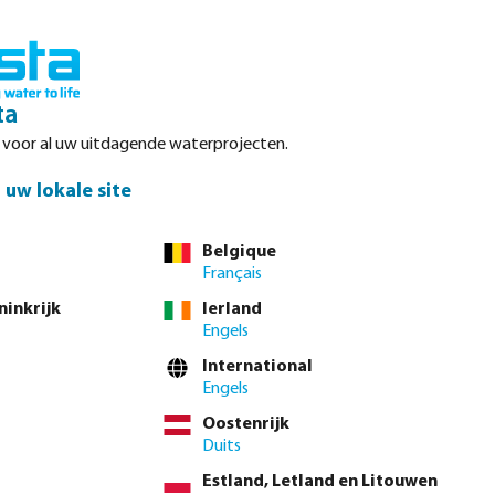
Inloggen
Winkelwagen
ta
r voor al uw uitdagende waterprojecten.
Datasheets
Waterpoints
Service
Contact
uw lokale site
Belgique
Français
ninkrijk
Ierland
Engels
t
International
meer.
Engels
Oostenrijk
Duits
Estland, Letland en Litouwen