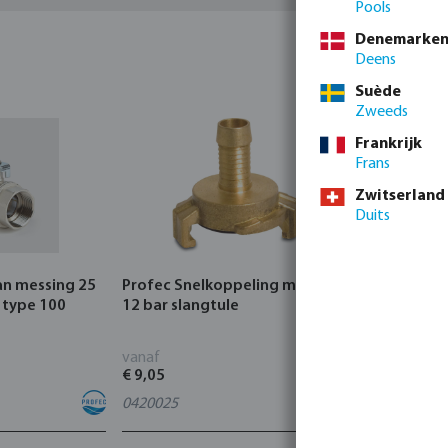
Pools
Denemarke
Deens
Suède
Zweeds
Frankrijk
Frans
Zwitserland
Duits
an messing 25
Profec Snelkoppeling messing
Hunter Re
 type 100
12 bar slangtule
CORE Indo
vanaf
vanaf
€ 9,05
€ 95,80
0420025
4
varianten