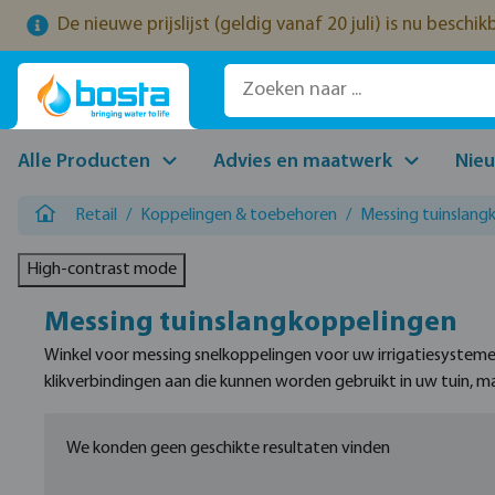
De nieuwe prijslijst (geldig vanaf 20 juli) is nu beschi
naar de hoofdinhoud
Ga naar de zoekopdracht
Ga naar de hoofdnavigatie
Alle Producten
Advies en maatwerk
Nie
Retail
/
Koppelingen & toebehoren
/
Messing tuinslang
High-contrast mode
Messing tuinslangkoppelingen
Winkel voor messing snelkoppelingen voor uw irrigatiesystem
klikverbindingen aan die kunnen worden gebruikt in uw tuin, m
We konden geen geschikte resultaten vinden