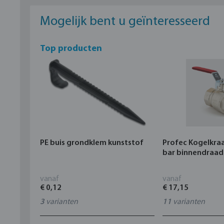
Mogelijk bent u geïnteresseerd
Top producten
PE buis grondklem kunststof
Profec Kogelkra
bar binnendraad
vanaf
vanaf
€ 0,12
€ 17,15
3
varianten
11
varianten