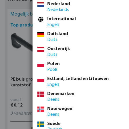
Nederland
Nederlands
Mogelijk bent u geïnteresseerd
International
Engels
Top producten
Duitsland
Duits
Oostenrijk
Duits
Polen
Pools
Estland, Letland en Litouwen
PE buis grondklem
Profec Kogelkraan
Engels
kunststof
messing 25 bar
binnendraad type 100
Denemarken
Deens
vanaf
vanaf
€ 0,12
€ 17,15
Noorwegen
3
varianten
11
varianten
Deens
Suède