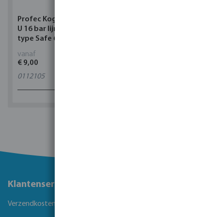
Profec Kogelkraan PVC-
Torsino Slang PVC
U 16 bar lijmmof grijs
geel/blauw type Torsino
type Safe 600
Plus
vanaf
vanaf
€ 9,00
€ 3,38
0112105
11
varianten
1 - 0 van 0 resultaten
Klantenservice
Verzendkosten