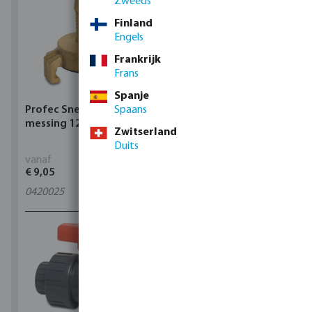
Zweeds
Finland
Engels
Frankrijk
Frans
Spanje
Profec Snelkoppeling
Spaans
Hunter Regenautomaat
messing 12 bar slangtule
X-CORE Indoor
Zwitserland
Duits
vanaf
vanaf
€ 9,05
€ 95,80
0420025
4
varianten