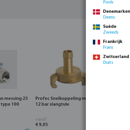
Pools
Denemarke
Deens
Suède
Zweeds
Frankrijk
Frans
Zwitserland
Duits
an messing 25
Profec Snelkoppeling messing
Hunter Re
 type 100
12 bar slangtule
CORE Indo
vanaf
vanaf
€ 9,05
€ 95,80