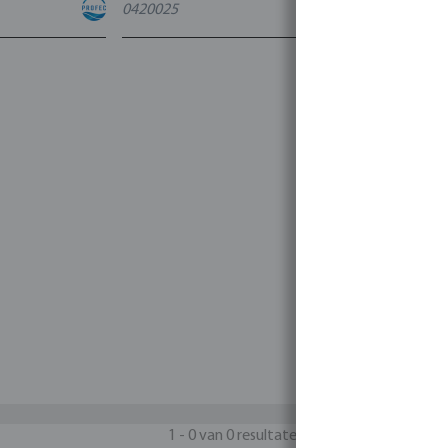
0420025
4
varianten
1 - 0 van 0 resultaten