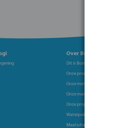
ogi
Over Bosta
egening
Dit is Bosta
g
Onze producten
Onze merken
Onze markten
Onze projecten
Waterpoints
Maatschappelijk verantwoord 