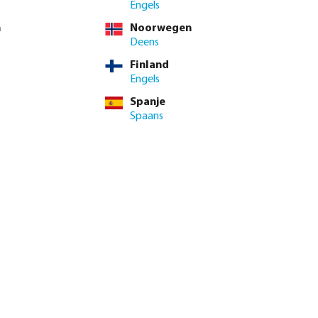
Engels
n
Noorwegen
Deens
Finland
Engels
Spanje
Spaans
genautomaat X-
Profec Kogelkraan PVC-U 16
or
bar lijmmof grijs type Safe 600
vanaf
€ 9,00