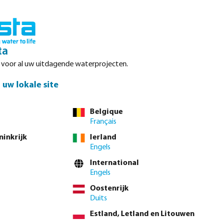
Inloggen
Winkelwagen
ta
r voor al uw uitdagende waterprojecten.
Datasheets
Waterpoints
Service
Contact
uw lokale site
Belgique
Français
ninkrijk
Ierland
Engels
en op het
International
ze zijn het
Engels
producten van de
Oostenrijk
Duits
Estland, Letland en Litouwen