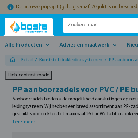
De nieuwe prijslijst (geldig vanaf 20 juli) is nu beschi
naar de hoofdinhoud
Ga naar de zoekopdracht
Ga naar de hoofdnavigatie
Alle Producten
Advies en maatwerk
Nie
Retail
/
Kunststof drukleidingsystemen
/
PP aanboorzad
High-contrast mode
PP aanboorzadels voor PVC / PE b
Aanboorzadels bieden u de mogelijkheid aansluitingen op nie
leidingsysteem. Wij hebben een breed assortiment aan PP-zad
geschikt voor drukken tot maximaal 16 bar. We hebben ook ee
merken VDL en Profec
Lees meer