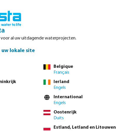
Inloggen
Winkelwagen
ta
r voor al uw uitdagende waterprojecten.
Datasheets
Waterpoints
Service
Contact
uw lokale site
Belgique
Français
ninkrijk
Ierland
Engels
ming van uw
International
rd. Wij hebben
Engels
Oostenrijk
Duits
Estland, Letland en Litouwen