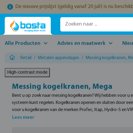
De nieuwe prijslijst (geldig vanaf 20 juli) is nu beschi
naar de hoofdinhoud
Ga naar de zoekopdracht
Ga naar de hoofdnavigatie
Alle Producten
Advies en maatwerk
Nie
Retail
/
Metalen appendages
/
Messing kogelkranen, M
High-contrast mode
Messing kogelkranen, Mega
Bent u op zoek naar messing kogelkranen? Wij hebben voor u
systeem kunt regelen. Kogelkranen openen en sluiten door een
voor u kogelkranen van de merken Profec, Itap, Hydro-S en VIR
Lees meer