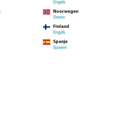
Engels
n
Noorwegen
Deens
Finland
Engels
Spanje
Spaans
genautomaat X-
Profec Kogelkraan PVC-U 16
or
bar lijmmof grijs type Safe 600
vanaf
€ 9,00