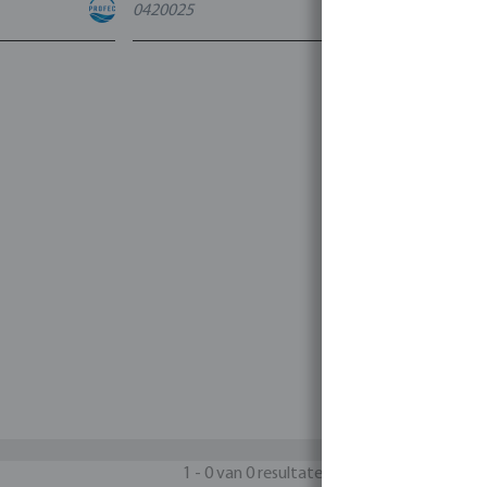
0420025
4
varianten
1 - 0 van 0 resultaten