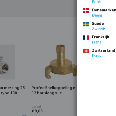
Pools
Denemarke
Deens
Suède
Zweeds
Frankrijk
Frans
Zwitserland
Duits
an messing 25
Profec Snelkoppeling messing
Hunter Re
 type 100
12 bar slangtule
CORE Indo
vanaf
vanaf
€ 9,05
€ 95,80