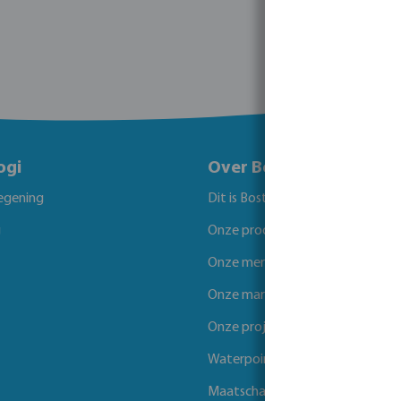
ogi
Over Bosta
egening
Dit is Bosta
g
Onze producten
Onze merken
Onze markten
Onze projecten
Waterpoints
Maatschappelijk verantwoord 