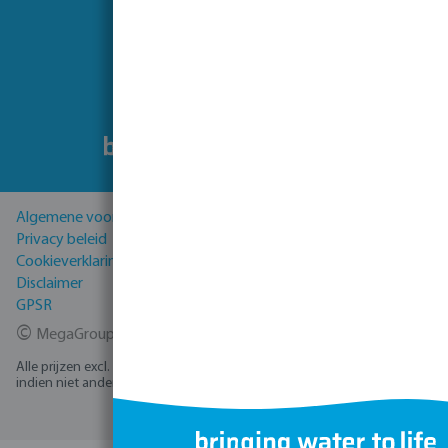
Volg ons
Algemene voorwaarden
Privacy beleid
Cookieverklaring
Disclaimer
GPSR
©
MegaGroup Trade 2026
Alle prijzen excl. BTW plus
verzendkosten
en eventuele bezorgkosten,
indien niet anders vermeld.