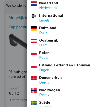
Nederland
We konden geen geschikte resultaten vinden
Nederlands
International
Mogelijk bent u geïnteresseerd
Engels
Top producten
Duitsland
Duits
Oostenrijk
Duits
Polen
Pools
Estland, Letland en Litouwen
Engels
PE buis grondklem
Profec Kogelkraan
kunststof
messing 25 bar
Denemarken
binnendraad type 100
Deens
vanaf
vanaf
Noorwegen
€ 0,12
€ 17,15
Deens
3
varianten
11
varianten
Suède