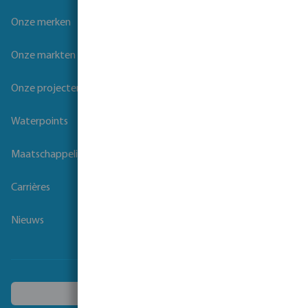
Onze merken
Onze markten
Onze projecten
Waterpoints
Maatschappelijk verantwoord ondernemen
Carrières
Nieuws
Kies een ander land