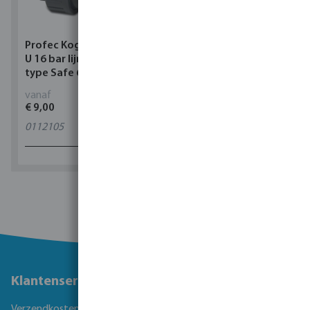
Profec Kogelkraan PVC-
Torsino Slang PVC
U 16 bar lijmmof grijs
geel/blauw type Torsino
type Safe 600
Plus
vanaf
vanaf
€ 9,00
€ 3,38
0112105
11
varianten
1 - 0 van 0 resultaten
Klantenservice
Verzendkosten