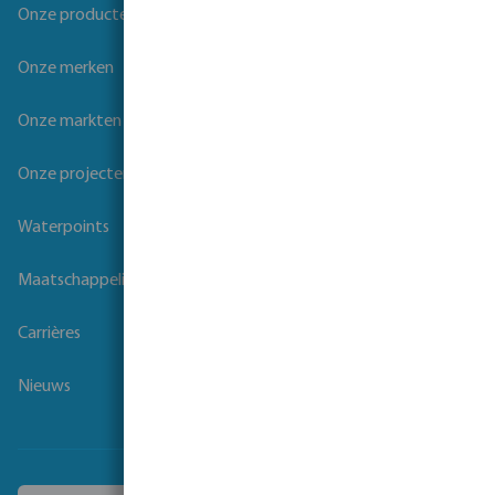
Onze producten
Onze merken
Onze markten
Onze projecten
Waterpoints
Maatschappelijk verantwoord ondernemen
Carrières
Nieuws