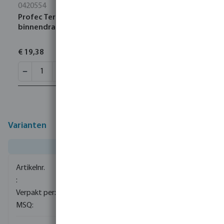
0420554
Profec Terugslagklep veerbelast messing 1"
binnendraad 16bar type 5
€ 19,38
Varianten
0080470
8
8