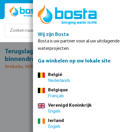
Ga naar de hoofdinhoud
Wij zijn Bosta
Bosta is uw partner voor al uw uitdagende
waterprojecten.
Terugslagklep veerbelast RVS 316 1 1/2"
binnendraad 16bar DN40 type M316
Ga winkelen op uw lokale site
Artikelnr. 0080473
België
Nederlands
Afbeeldingengalerij overslaan
Belgique
Français
Verenigd Koninkrijk
Engels
Ierland
Engels