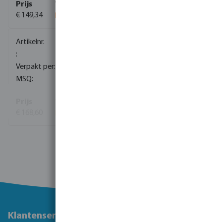
€ 149,34
0080471
1
8
€ 168,60
Bekijk meer
Klantenservice