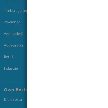
Tuinberegening
Zwembad
Veehouderij
Aquacultuur
Retail
Industrie
Over Bosta
Dit is Bosta