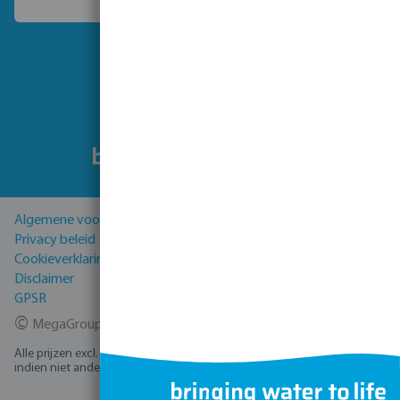
Kies een ander land
Volg ons
Algemene voorwaarden
Privacy beleid
Cookieverklaring
Disclaimer
GPSR
©
MegaGroup Trade 2026
Alle prijzen excl. BTW plus
verzendkosten
en eventuele bezorgkosten,
indien niet anders vermeld.