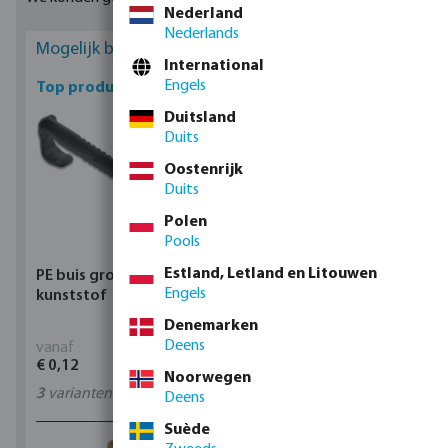
Nederland
Nederlands
Mogelijk bent u geïnteresseerd
International
Engels
Top producten
Duitsland
Duits
Oostenrijk
Duits
Polen
Pools
Estland, Letland en Litouwen
PE buis grondklem
Profec Kogelkraan
Engels
kunststof
messing 25 bar
binnendraad type 100
Denemarken
Deens
vanaf
vanaf
€ 0,12
€ 17,15
Noorwegen
3
varianten
11
varianten
Deens
Suède