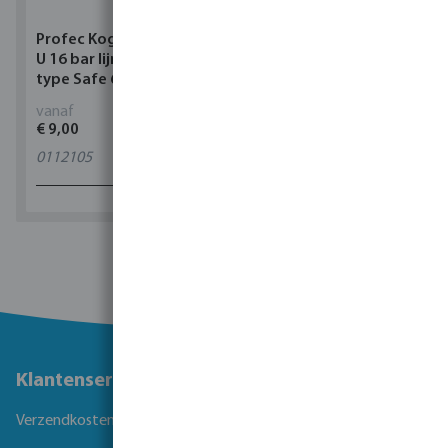
Profec Kogelkraan PVC-
Torsino Slang PVC
U 16 bar lijmmof grijs
geel/blauw type Torsino
type Safe 600
Plus
vanaf
vanaf
€ 9,00
€ 3,38
0112105
11
varianten
1 - 0 van 0 resultaten
Klantenservice
Verzendkosten