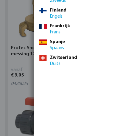
Zweeds
Finland
Engels
Frankrijk
Frans
Spanje
Profec Snelkoppeling
Spaans
Hunter Regenautomaat
messing 12 bar slangtule
X-CORE Indoor
Zwitserland
Duits
vanaf
vanaf
€ 9,05
€ 95,80
0420025
4
varianten