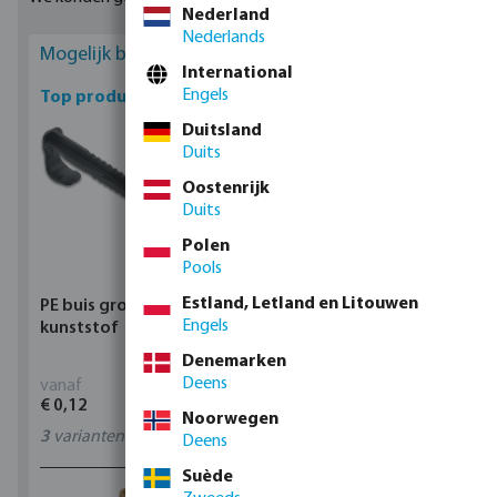
Nederland
Nederlands
Mogelijk bent u geïnteresseerd
International
Engels
Top producten
Duitsland
Duits
Oostenrijk
Duits
Polen
Pools
Estland, Letland en Litouwen
PE buis grondklem
Profec Kogelkraan
Engels
kunststof
messing 25 bar
binnendraad type 100
Denemarken
Deens
vanaf
vanaf
€ 0,12
€ 17,15
Noorwegen
3
varianten
11
varianten
Deens
Suède