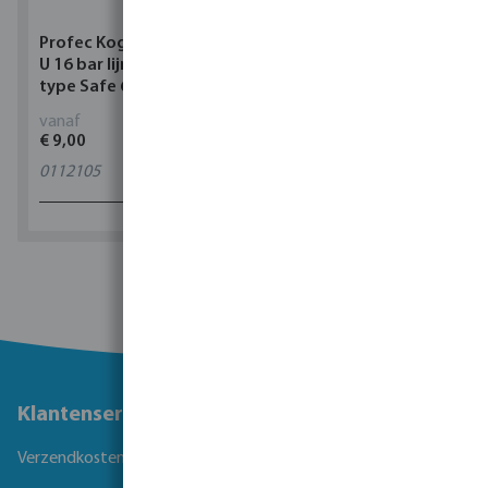
Profec Kogelkraan PVC-
Torsino Slang PVC
U 16 bar lijmmof grijs
geel/blauw type Torsino
type Safe 600
Plus
vanaf
vanaf
€ 9,00
€ 3,38
0112105
11
varianten
1 - 0 van 0 resultaten
Klantenservice
Verzendkosten