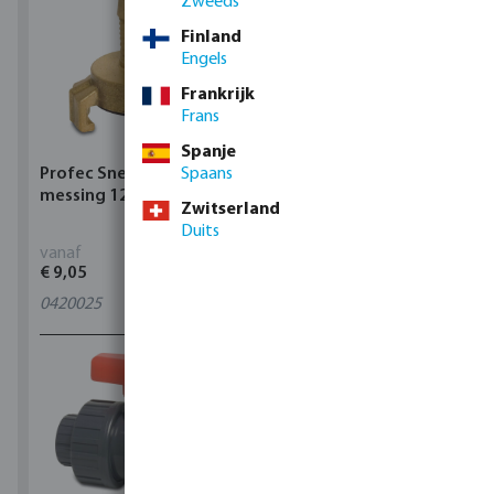
Zweeds
Finland
Engels
Frankrijk
Frans
Spanje
Profec Snelkoppeling
Spaans
Hunter Regenautomaat
messing 12 bar slangtule
X-CORE Indoor
Zwitserland
Duits
vanaf
vanaf
€ 9,05
€ 95,80
0420025
4
varianten