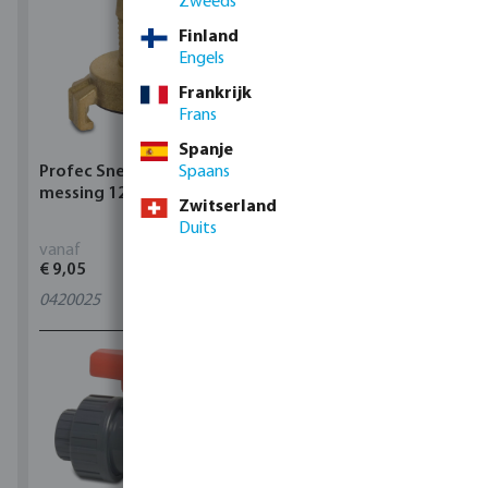
Zweeds
Finland
Engels
Frankrijk
Frans
Spanje
Profec Snelkoppeling
Spaans
Hunter Regenautomaat
messing 12 bar slangtule
X-CORE Indoor
Zwitserland
Duits
vanaf
vanaf
€ 9,05
€ 95,80
0420025
4
varianten