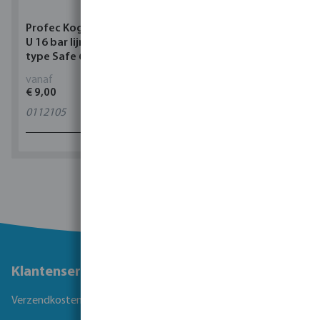
Profec Kogelkraan PVC-
Torsino Slang PVC
U 16 bar lijmmof grijs
geel/blauw type Torsino
type Safe 600
Plus
vanaf
vanaf
€ 9,00
€ 3,38
0112105
11
varianten
1 - 0 van 0 resultaten
Klantenservice
Verzendkosten