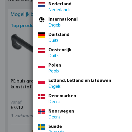
Nederland
Nederlands
Mogelijk bent u geïnteresseerd
International
Engels
Top producten
Duitsland
Duits
Oostenrijk
Duits
Polen
Pools
Estland, Letland en Litouwen
PE buis grondklem
Profec Kogelkraan
Engels
kunststof
messing 25 bar
binnendraad type 100
Denemarken
Deens
vanaf
vanaf
€ 0,12
€ 17,15
Noorwegen
3
varianten
11
varianten
Deens
Suède