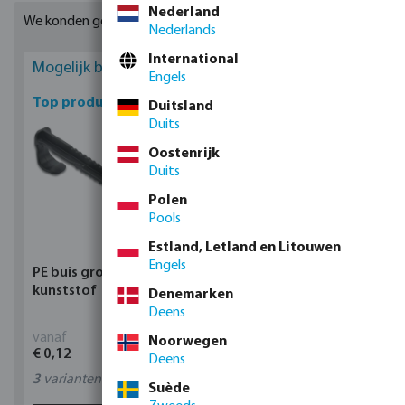
Nederland
We konden geen geschikte resultaten vinden
Nederlands
International
Mogelijk bent u geïnteresseerd
Engels
Top producten
Duitsland
Duits
Oostenrijk
Duits
Polen
Pools
Estland, Letland en Litouwen
Engels
PE buis grondklem
Profec Kogelkraan
kunststof
messing 25 bar
Denemarken
binnendraad type 100
Deens
vanaf
vanaf
Noorwegen
€ 0,12
€ 17,15
Deens
3
varianten
11
varianten
Suède