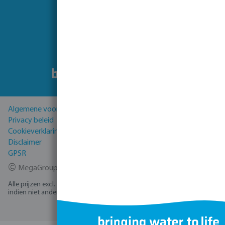
Volg ons
Algemene voorwaarden
Privacy beleid
Cookieverklaring
Disclaimer
GPSR
©
MegaGroup Trade 2026
Alle prijzen excl. BTW plus
verzendkosten
en eventuele bezorgkosten,
indien niet anders vermeld.