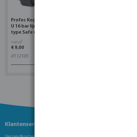
Profec Kogelkraan PVC-
Torsino Slang PVC
U 16 bar lijmmof grijs
geel/blauw type Torsino
type Safe 600
Plus
vanaf
vanaf
€ 9,00
€ 3,38
0112105
11
varianten
1 - 0 van 0 resultaten
Klantenservice
Verzendkosten