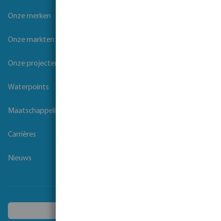
Onze merken
Onze markten
Onze projecten
Waterpoints
Maatschappelijk verantwoord ondernemen
Carrières
Nieuws
Kies een ander land