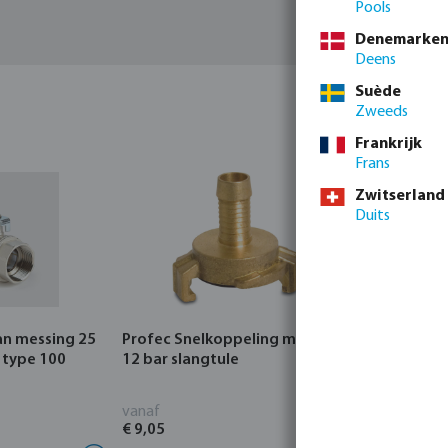
Pools
Denemarke
Deens
Suède
Zweeds
Frankrijk
Frans
Zwitserland
Duits
an messing 25
Profec Snelkoppeling messing
Hunter Re
 type 100
12 bar slangtule
CORE Indo
vanaf
vanaf
€ 9,05
€ 95,80