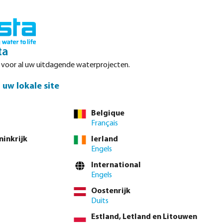
Inloggen
Winkelwagen
ta
r voor al uw uitdagende waterprojecten.
Datasheets
Waterpoints
Service
Contact
uw lokale site
Belgique
Français
ninkrijk
Ierland
Engels
en zijn vaak
International
reed assortiment
Engels
den Celsius.
Oostenrijk
Duits
Estland, Letland en Litouwen