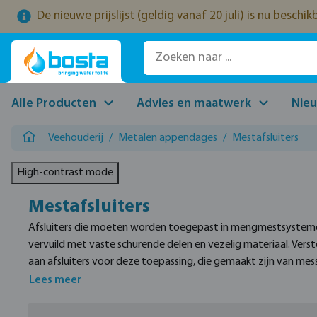
De nieuwe prijslijst (geldig vanaf 20 juli) is nu beschi
naar de hoofdinhoud
Ga naar de zoekopdracht
Ga naar de hoofdnavigatie
Alle Producten
Advies en maatwerk
Nie
Veehouderij
/
Metalen appendages
/
Mestafsluiters
High-contrast mode
Mestafsluiters
Afsluiters die moeten worden toegepast in mengmestsystemen
vervuild met vaste schurende delen en vezelig materiaal. Vers
aan afsluiters voor deze toepassing, die gemaakt zijn van mes
Lees meer