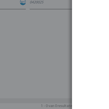
0420025
4
varianten
1 - 0 van 0 resultaten