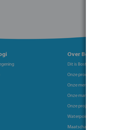
ogi
Over Bosta
egening
Dit is Bosta
g
Onze producten
Onze merken
Onze markten
Onze projecten
Waterpoints
Maatschappelijk verantwoord 