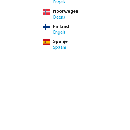
Engels
n
Noorwegen
Deens
Finland
Engels
Spanje
Spaans
genautomaat X-
Profec Kogelkraan PVC-U 16
or
bar lijmmof grijs type Safe 600
vanaf
€ 9,00