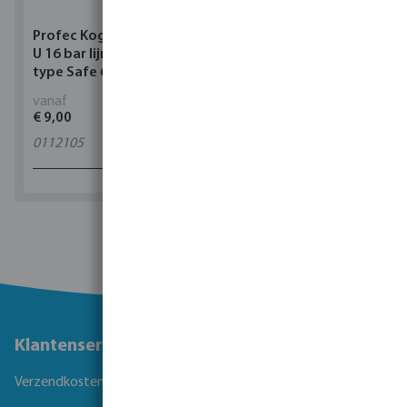
Profec Kogelkraan PVC-
Torsino Slang PVC
U 16 bar lijmmof grijs
geel/blauw type Torsino
type Safe 600
Plus
vanaf
vanaf
€ 9,00
€ 3,38
0112105
11
varianten
1 - 0 van 0 resultaten
Klantenservice
Verzendkosten