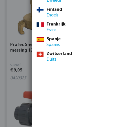
Zweeds
Finland
Engels
Frankrijk
Frans
Spanje
Profec Snelkoppeling
Spaans
Hunter Regenautomaat
messing 12 bar slangtule
X-CORE Indoor
Zwitserland
Duits
vanaf
vanaf
€ 9,05
€ 95,80
0420025
4
varianten