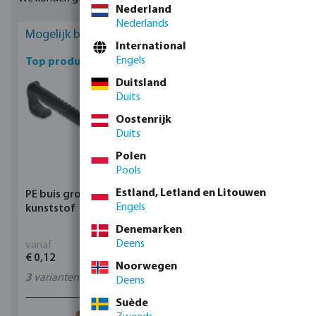
Nederland
Nederlands
Mogelijk bent u geïnteresseerd
International
Engels
Top producten
Duitsland
Duits
Oostenrijk
Duits
Polen
Pools
Estland, Letland en Litouwen
PE buis grondklem
Profec Kogelkraan
Engels
kunststof
messing 25 bar
binnendraad type 100
Denemarken
Deens
vanaf
vanaf
€ 0,12
€ 17,15
Noorwegen
3
varianten
11
varianten
Deens
Suède