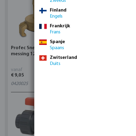
Zweeds
Finland
Engels
Frankrijk
Frans
Spanje
Profec Snelkoppeling
Spaans
Hunter Regenautomaat
messing 12 bar slangtule
X-CORE Indoor
Zwitserland
Duits
vanaf
vanaf
€ 9,05
€ 95,80
0420025
4
varianten