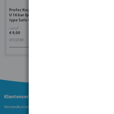
Profec Kogelkraan PVC-
Torsino Slang PVC
U 16 bar lijmmof grijs
geel/blauw type Torsino
type Safe 600
Plus
vanaf
vanaf
€ 9,00
€ 3,38
0112105
11
varianten
1 - 0 van 0 resultaten
Klantenservice
Verzendkosten