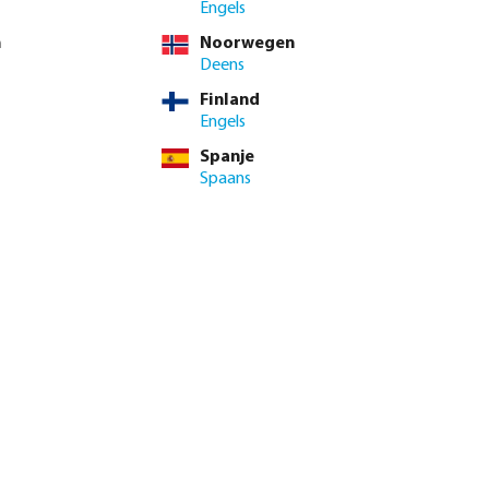
Engels
n
Noorwegen
Deens
Finland
Engels
Spanje
Spaans
genautomaat X-
Profec Kogelkraan PVC-U 16
or
bar lijmmof grijs type Safe 600
vanaf
€ 9,00
0112105