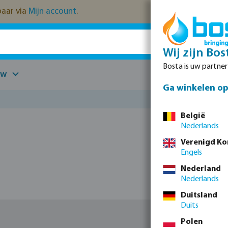
kbaar via
Mijn account
.
Wij zijn Bos
Bosta is uw partne
uw
Onderdelen
Ga winkelen op 
België
Nederlands
Verenigd Ko
Engels
Nederland
Nederlands
Duitsland
Duits
Polen