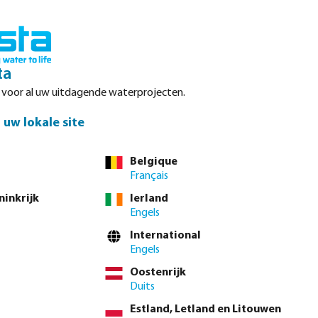
Inloggen
Winkelwagen
ta
r voor al uw uitdagende waterprojecten.
Datasheets
Waterpoints
Service
Contact
uw lokale site
Belgique
Français
ninkrijk
Ierland
Engels
International
Engels
Oostenrijk
Duits
Estland, Letland en Litouwen