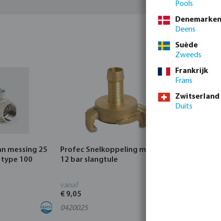
Pools
Denemarke
Deens
Suède
Zweeds
Frankrijk
Frans
Zwitserland
Duits
an messing 25
Profec Snelkoppeling messing
Hunter Re
 type 100
12 bar slangtule
CORE Indo
vanaf
vanaf
€ 9,05
€ 95,80
0420025
4
varianten