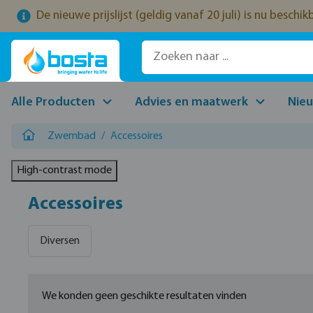
De nieuwe prijslijst (geldig vanaf 20 juli) is nu beschi
naar de hoofdinhoud
Ga naar de zoekopdracht
Ga naar de hoofdnavigatie
Alle Producten
Advies en maatwerk
Nie
Zwembad
/
Accessoires
High-contrast mode
Accessoires
Diversen
We konden geen geschikte resultaten vinden