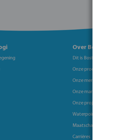
ogi
Over Bosta
egening
Dit is Bosta
g
Onze producten
Onze merken
Onze markten
Onze projecten
Waterpoints
Maatschappelijk verantwoord 
Carrières