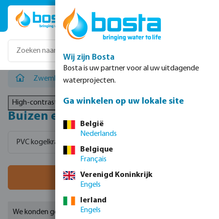
Ga naar de hoofdinhoud
Wij zijn Bosta
Bosta is uw partner voor al uw uitdagende
Zwembad
/
Buizen en slangen
waterprojecten.
Ga winkelen op uw lokale site
High-contrast mode
Buizen en slangen
België
Nederlands
PVC kogelkranen imperial
Flex fittingen
PVC drukbuiz
Belgique
Français
Verenigd Koninkrijk
Filter
Engels
Ierland
Engels
We konden geen geschikte resultaten vinden