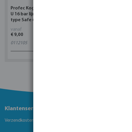
Profec Kogelkraan PVC-
Torsino Slang PVC
U 16 bar lijmmof grijs
geel/blauw type Torsino
type Safe 600
Plus
vanaf
vanaf
€ 9,00
€ 3,38
0112105
11
varianten
1 - 0 van 0 resultaten
Klantenservice
Verzendkosten