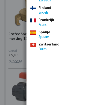
Zweeds
Finland
Engels
Frankrijk
Frans
Spanje
Profec Snelkoppeling
Hunter Regenautomaat
Spaans
messing 12 bar slangtule
X-CORE Indoor
Zwitserland
Duits
vanaf
vanaf
€ 9,05
€ 95,80
0420025
4
varianten