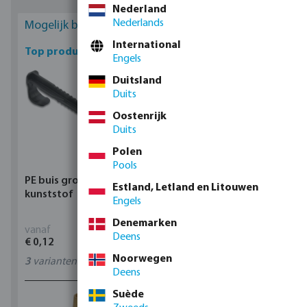
Nederland
Nederlands
Mogelijk bent u geïnteresseerd
International
Top producten
Engels
Duitsland
Duits
Oostenrijk
Duits
Polen
Pools
PE buis grondklem
Profec Kogelkraan
Estland, Letland en Litouwen
kunststof
messing 25 bar
Engels
binnendraad type 100
Denemarken
vanaf
vanaf
Deens
€ 0,12
€ 17,15
Noorwegen
3
varianten
11
varianten
Deens
Suède