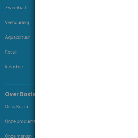
Zwembad
Veehouderij
Aquacultuur
Retail
Industrie
Over Bosta
Dit is Bosta
Onze producten
Onze merken