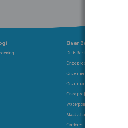
ogi
Over Bosta
egening
Dit is Bosta
g
Onze producten
Onze merken
Onze markten
Onze projecten
Waterpoints
Maatschappelijk verantwoord 
Carrières