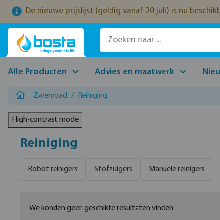
De nieuwe prijslijst (geldig vanaf 20 juli) is nu beschi
naar de hoofdinhoud
Ga naar de zoekopdracht
Ga naar de hoofdnavigatie
Alle Producten
Advies en maatwerk
Nie
Zwembad
/
Reiniging
High-contrast mode
Reiniging
Robot reinigers
Stofzuigers
Manuele reinigers
We konden geen geschikte resultaten vinden