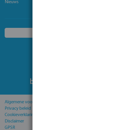
Nieuws
Kies een ander land
Volg ons
Algemene voorwaarden
Privacy beleid
Cookieverklaring
Disclaimer
GPSR