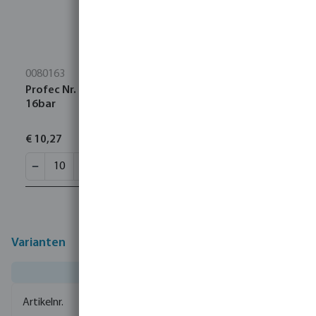
0080163
Profec Nr. 280 Nippel RVS 316 1/2" buitendraad
16bar
€ 10,27
Varianten
0080657