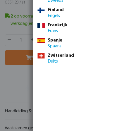
Zweeds
€ 666,99 / st
€ 551,23 / st
Finland
Engels
2
op voorraad in Veghel, NL
- minimale levertijd: 1-2
werkdag(en)
Frankrijk
Frans
Producthoeveelheid: Voer de gewenste hoeveelheid in of g
Verpakt per:
1 st
Spanje
MSQ:
1 st
Spaans
Zwitserland
Voeg toe aan winkelmandje
Duits
Uw
handelspartner
in watertechnologie
Handleiding & tekeningen
Vaak samen gekocht