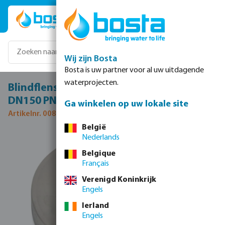
Ga naar de hoofdinhoud
Wij zijn Bosta
Bosta is uw partner voor al uw uitdagende
waterprojecten.
Blindflens RVS 316 DN150 DIN flens 16bar
DN150 PN16
Ga winkelen op uw lokale site
Artikelnr. 0080662
België
Nederlands
Afbeeldingengalerij overslaan
Belgique
Français
Verenigd Koninkrijk
Engels
Ierland
Engels