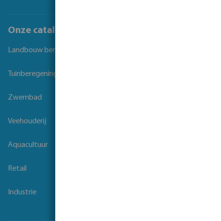
Onze catalogi
Landbouw beregening
Tuinberegening
Zwembad
Veehouderij
Aquacultuur
Retail
Industrie