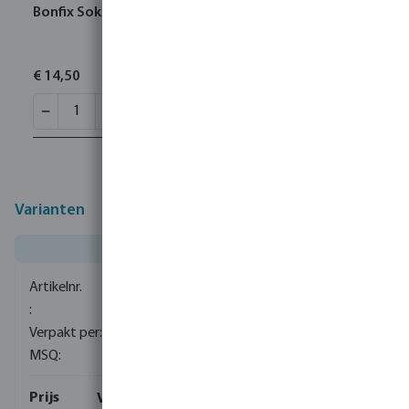
Bonfix Sok RVS 316L 22 mm pers KIWA
€ 14,50
Varianten
0085129
150
5