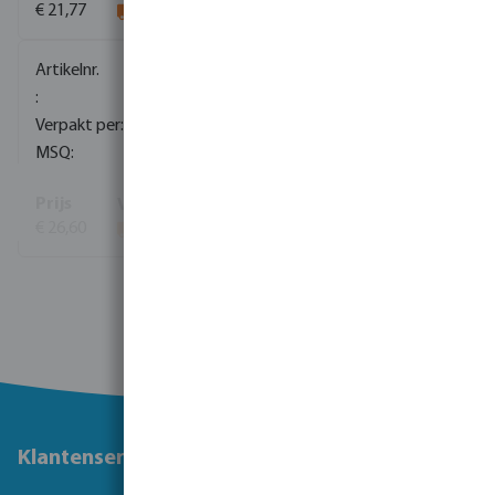
€ 21,77
0085131
80
5
€ 26,60
Bekijk meer
Klantenservice