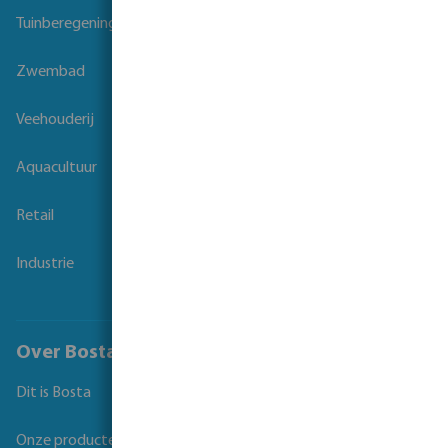
Tuinberegening
Zwembad
Veehouderij
Aquacultuur
Retail
Industrie
Over Bosta
Dit is Bosta
Onze producten