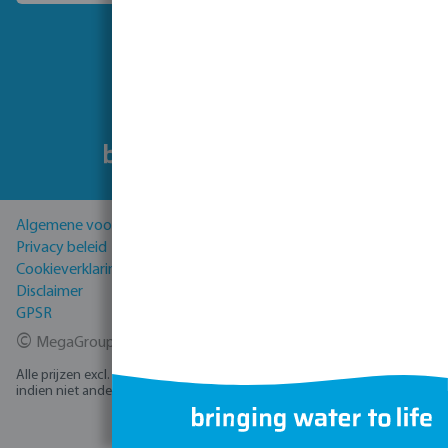
Volg ons
Algemene voorwaarden
Privacy beleid
Cookieverklaring
Disclaimer
GPSR
©
MegaGroup Trade 2026
Alle prijzen excl. BTW plus
verzendkosten
en eventuele bezorgkosten,
indien niet anders vermeld.