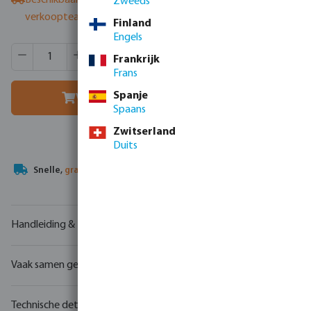
Beschikbaar bij leverancier
- neem contact op met het
Zweeds
verkoopteam
Finland
Engels
Producthoeveelheid: Voer de gewenste hoeveelheid in of g
Verpakt per:
20 st
Frankrijk
MSQ:
1 st
Frans
Spanje
Voeg toe aan winkelmandje
Spaans
Zwitserland
Duits
Uw
handelspartner
in watertechnologie
Handleiding & tekeningen
Vaak samen gekocht
Technische details