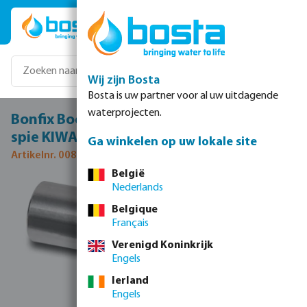
Ga naar de hoofdinhoud
Wij zijn Bosta
Bosta is uw partner voor al uw uitdagende
waterprojecten.
Bonfix Bocht 45° RVS 316L 35 mm pers x
spie KIWA
Ga winkelen op uw lokale site
Artikelnr. 0085133
België
Nederlands
Afbeeldingengalerij overslaan
Belgique
Français
Verenigd Koninkrijk
Engels
Ierland
Engels