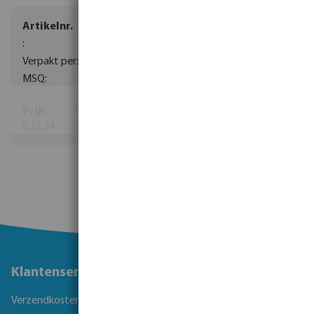
0085166
1
1
€ 32,74
Bekijk meer
Klantenservice
Verzendkosten