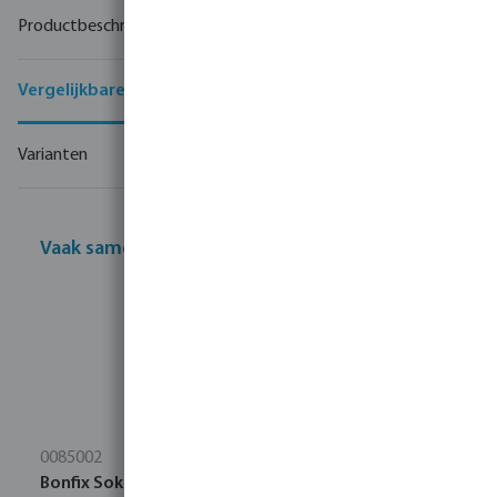
Productbeschrijving
Vergelijkbare producten
Varianten
Vaak samen gekocht
0085002
Bonfix Sok RVS 316L 22 mm pers KIWA