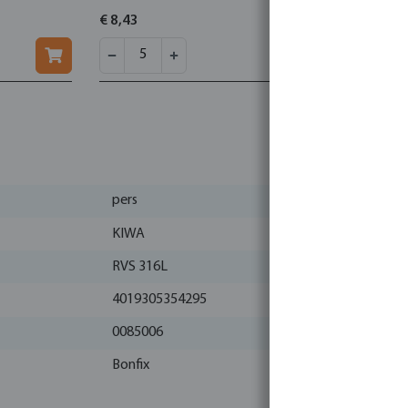
€ 8,43
€ 29,14
pers
KIWA
RVS 316L
4019305354295
0085006
Bonfix