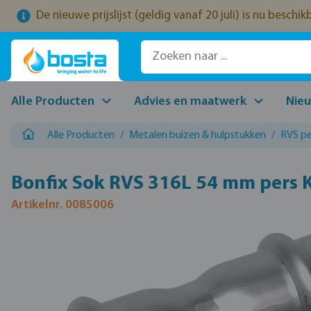
De nieuwe prijslijst (geldig vanaf 20 juli) is nu beschi
naar de hoofdinhoud
Ga naar de zoekopdracht
Ga naar de hoofdnavigatie
Alle Producten
Advies en maatwerk
Nie
Alle Producten
/
Metalen buizen & hulpstukken
/
RVS pe
Bonfix Sok RVS 316L 54 mm pers 
Artikelnr. 0085006
Afbeeldingengalerij overslaan