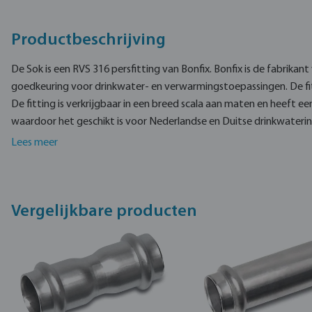
Productbeschrijving
De Sok is een RVS 316 persfitting van Bonfix. Bonfix is de fabrikan
goedkeuring voor drinkwater- en verwarmingstoepassingen. De fit
De fitting is verkrijgbaar in een breed scala aan maten en heef
waardoor het geschikt is voor Nederlandse en Duitse drinkwaterins
De sok is gemaakt van RVS 316L.
Lees meer
De Bonfix persfitting is gemaakt van kwalitatief hoogwaardige m
draaiende klemmoer.
Vergelijkbare producten