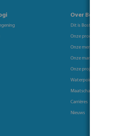
ogi
Over Bosta
egening
Dit is Bosta
g
Onze producten
Onze merken
Onze markten
Onze projecten
Waterpoints
Maatschappelijk verantwoord 
Carrières
Nieuws