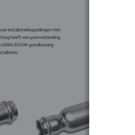
t van installatiekoppelingen met
ting heeft een persverbinding.
t een KIWA/DVGW goedkeuring
tallaties.
essing en bevat een soepel