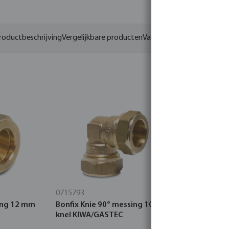
roductbeschrijving
Vergelijkbare producten
Varianten
0715793
0302153
ing 12 mm
Bonfix Knie 90° messing 10 mm
Profec So
knel KIWA/GASTEC
electrola
10bar 16b