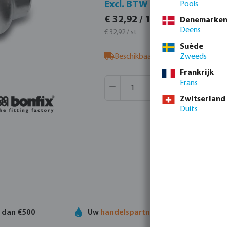
Incl. B
Excl. BTW
Pools
€ 39,83 
€ 32,92 / 1 st
Denemarke
€ 39,83 / st
Deens
€ 32,92 / st
Suède
Beschikbaar bij leverancier
Zweeds
- neem
Frankrijk
Producthoeveelheid: Voer de gew
Verpakt per:
16 st
Frans
MSQ:
1 st
Zwitserland
Duits
r dan €500
Uw
handelspartner
in watertechnolog