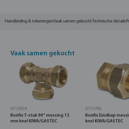
Handleiding & tekeningen
Vaak samen gekocht
Technische details
P
Vaak samen gekocht
0715854
0715786
Bonfix T-stuk 90° messing 15
Bonfix Eindkap mess
mm knel KIWA/GASTEC
knel KIWA/GASTEC