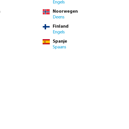
TW
Engels
/ 1 st
n
Noorwegen
Deens
Finland
 contact op met het verkoopteam
Engels
Spanje
enste hoeveelheid in of gebruik de knoppen om de hoeveelhei
Spaans
Voeg toe aan winkelmandje
ie
9.2/10
Beoordelingen lezen