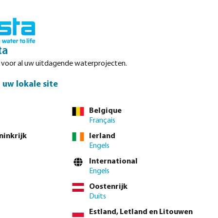
Inloggen
Winkelwagen
ta
r voor al uw uitdagende waterprojecten.
Datasheets
Waterpoints
Service
Contact
uw lokale site
Belgique
Français
el direct via de
volledige producttabel
ninkrijk
Ierland
Engels
International
m
42 mm
54 mm
ikbaar.)
ze optie is momenteel niet beschikbaar.)
(Deze optie is momenteel niet beschikbaar.)
(Deze optie is momenteel niet beschikbaar.)
Engels
Oostenrijk
 btw.
Log in
of
neem contact op met de verkoopafdeling
voor aangepaste
Duits
Estland, Letland en Litouwen