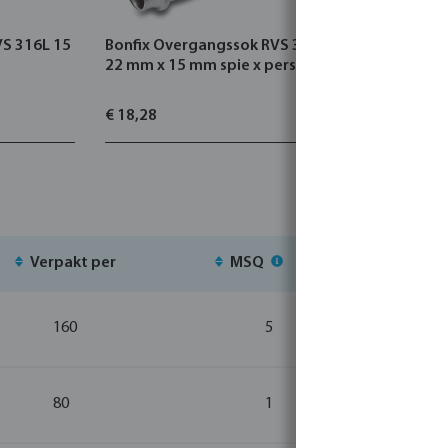
VS 316L 15
Bonfix Overgangssok RVS 316L
Bonfix Ov
22 mm x 15 mm spie x pers KIWA
3/4" x 22
KIWA
€ 18,28
€ 31,68
Verpakt per
MSQ
Voorr
160
5
80
1