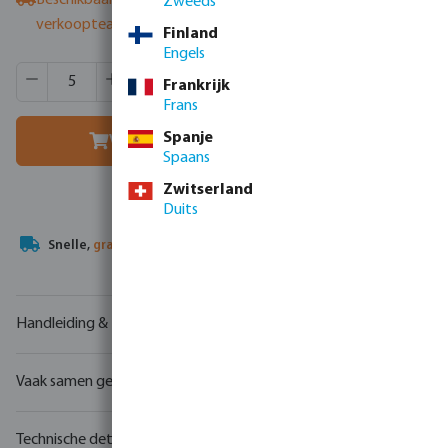
Beschikbaar bij leverancier
- neem contact op met het
Zweeds
verkoopteam
Finland
Engels
Producthoeveelheid: Voer de gewenste hoeveelheid in of g
Verpakt per:
30 st
Frankrijk
MSQ:
5 st
Frans
Spanje
Voeg toe aan winkelmandje
Spaans
Zwitserland
Duits
Uw
handelspartner
in watertechnologie
Handleiding & tekeningen
Vaak samen gekocht
Technische details