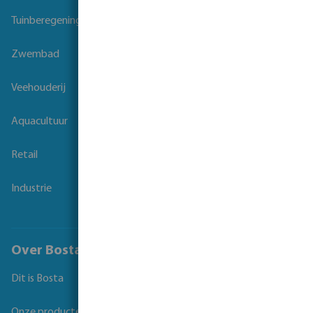
Tuinberegening
Zwembad
Veehouderij
Aquacultuur
Retail
Industrie
Over Bosta
Dit is Bosta
Onze producten