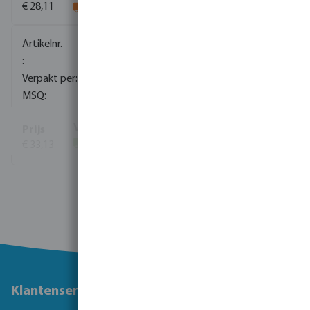
€ 28,11
0085174
25
1
€ 33,13
(56)
Bekijk meer
Klantenservice