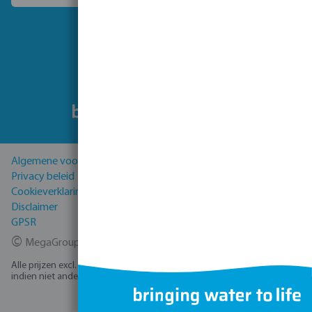
Volg ons
Algemene voorwaarden
Privacy beleid
Cookieverklaring
Disclaimer
GPSR
©
MegaGroup Trade 2026
Alle prijzen excl. BTW plus
verzendkosten
en eventuele bezorgkosten,
indien niet anders vermeld.