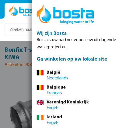
Ga naar de hoofdinhoud
Wij zijn Bosta
Bosta is uw partner voor al uw uitdagende
waterprojecten.
Bonfix T-stuk 90° RVS 316L 28 mm pers
KIWA
Ga winkelen op uw lokale site
Artikelnr. 0085175
België
Nederlands
Afbeeldingengalerij overslaan
Belgique
Français
Verenigd Koninkrijk
Engels
Ierland
Engels