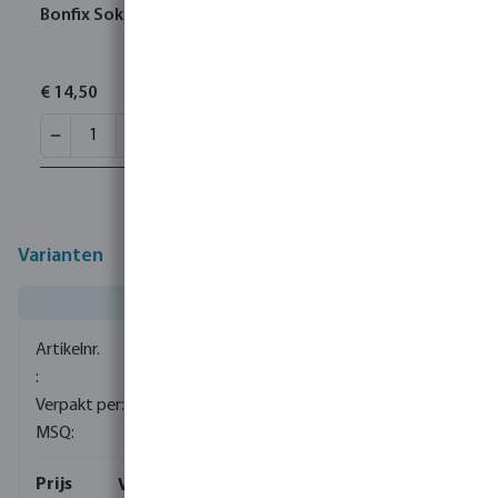
Bonfix Sok RVS 316L 22 mm pers KIWA
€ 14,50
Varianten
0085172
100
5