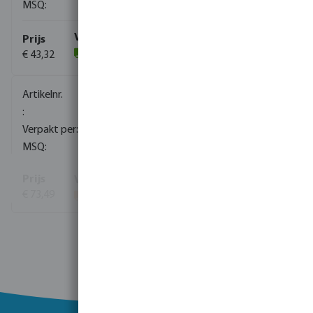
1
€ 43,32
(5)
0085083
1
5
€ 73,49
Bekijk meer