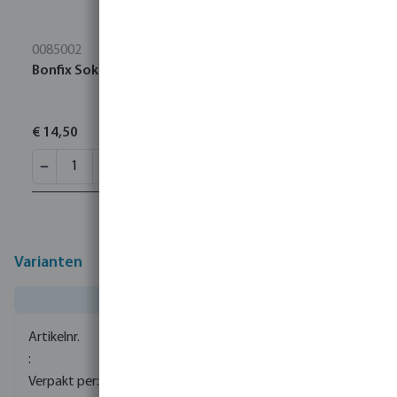
0085002
Bonfix Sok RVS 316L 22 mm pers KIWA
€ 14,50
Varianten
0085080
80