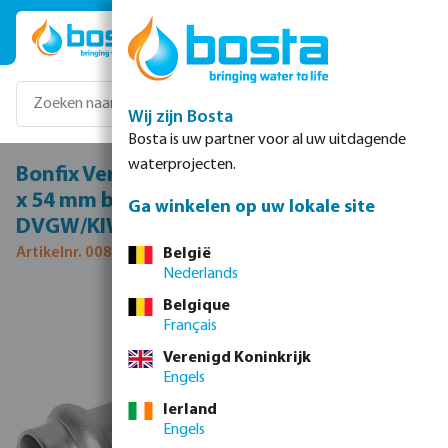
Ga naar de hoofdinhoud
Wij zijn Bosta
Bosta is uw partner voor al uw uitdagende
waterprojecten.
Bonfix Verbindingskoppeling RVS 316L 2"
x 54 mm binnendraad x pers 16bar
Ga winkelen op uw lokale site
DVGW/KIWA
Artikelnr. 0085086
België
Nederlands
Afbeeldingengalerij overslaan
Belgique
Français
Verenigd Koninkrijk
Engels
Ierland
Engels