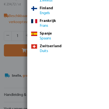
Zweeds
€ 284,01 / st
€ 234,72 / st
Finland
Engels
Beschikbaar bij leverancier
- neem contact op met het
Frankrijk
verkoopteam
Frans
Producthoeveelheid: Voer de gewenste hoeveelheid in of g
Spanje
Verpakt per:
1 st
Spaans
MSQ:
1 st
Zwitserland
Voeg toe aan winkelmandje
Duits
Uw
handelspartner
in watertechnologie
Handleiding & tekeningen