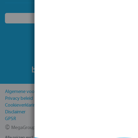
Kies een ander land
Volg ons
Algemene voorwaarden
Privacy beleid
Cookieverklaring
Disclaimer
GPSR
©
MegaGroup Trade 2026
Alle prijzen excl. BTW plus
verzendkosten
en eventuele bezorgkosten,