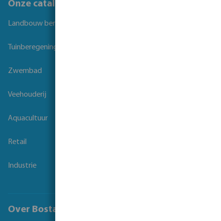
Onze catalogi
Landbouw beregening
Tuinberegening
Zwembad
Veehouderij
Aquacultuur
Retail
Industrie
Over Bosta