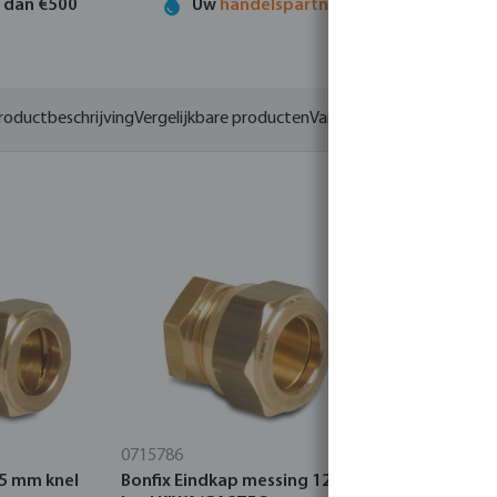
r dan €500
Uw
handelspartner
in watertechnolog
roductbeschrijving
Vergelijkbare producten
Varianten
0715786
0715793
15 mm knel
Bonfix Eindkap messing 12 mm
Bonfix Kni