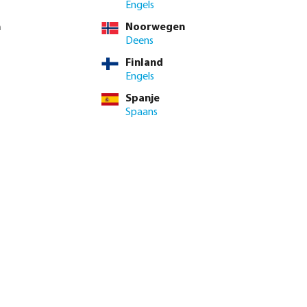
Engels
 btw.
Log in
of
neem contact op met de verkoopafdeling
voor aangepaste
n
Noorwegen
Deens
BTW
Finland
Engels
8 / 5 st
st
Spanje
Spaans
 contact op met het verkoopteam
enste hoeveelheid in of gebruik de knoppen om de hoeveelhei
Voeg toe aan winkelmandje