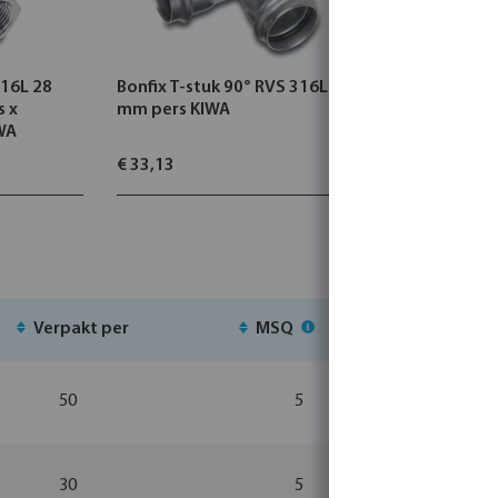
316L 28
Bonfix T-stuk 90° RVS 316L 22
Bonfix So
s x
mm pers KIWA
KIWA
WA
€ 33,13
€ 14,50
Verpakt per
MSQ
Voorr
50
5
30
5