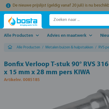
De nieuwe prijslijst (geldig vanaf 20 juli) is nu beschi
naar de hoofdinhoud
Ga naar de zoekopdracht
Ga naar de hoofdnavigatie
Alle Producten
Advies en maatwerk
Nie
Alle Producten
/
Metalen buizen & hulpstukken
/
RVS pe
Bonfix Verloop T-stuk 90° RVS 31
x 15 mm x 28 mm pers KIWA
Artikelnr. 0085185
Afbeeldingengalerij overslaan