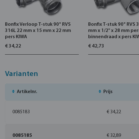
Bonfix Verloop T-stuk 90° RVS
Bonfix T-stuk 90° RVS 
316L 22 mm x 15 mm x 22 mm
mm x 1/2" x 28 mm per
pers KIWA
binnendraad x pers KI
€ 34,22
€ 42,73
Varianten
Artikelnr.
Prijs
0085183
€ 34,22
0085185
€ 32,89