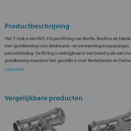
Productbeschrijving
Het T-stuk is een RVS 316 persfitting van Bonfix. Bonfix is de fabri
met goedkeuring voor drinkwater- en verwarmingstoepassingen. D
persverbinding. De fitting is verkrijgbaar in een breed scala aa
goedkeuring waardoor het geschikt is voor Nederlandse en Duitse 
Het T-stuk is verlopend en gemaakt van RVS 316L.
Lees meer
De Bonfix persfitting is gemaakt van kwalitatief hoogwaardige m
draaiende klemmoer.
Vergelijkbare producten