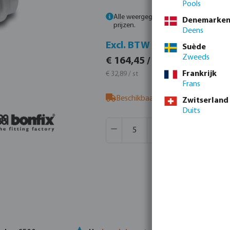
Pools
Alle weergegeven prijzen zijn inclusief
Denemarke
prijzen.
Deens
Incl. 
Excl. BTW
Suède
Zweeds
€ 198,9
€ 164,45 / 5 st
€ 39,80 / 
Frankrijk
€ 32,89 / st
Frans
Beschikbaar bij leverancier
- neem
Zwitserland
Duits
Producthoeveelheid: Voer de gew
Verpakt per:
30 st
MSQ:
5 st