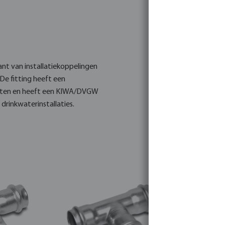
kant van installatiekoppelingen
e fitting heeft een
n maten en heeft een KIWA/DVGW
drinkwaterinstallaties.
essing en bevat een soepel