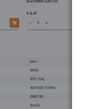
knel KIWA/GASTEC
knel KIWA
€ 4,47
€ 8,43
pers
KIWA
RVS 316L
4019305355964
0085185
Bonfix